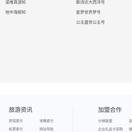
诺唯真游轮
歌诗达大西洋号
地中海邮轮
星梦世界梦号
公主盛世公主号
旅游资讯
加盟合作
宾馆索引
攻略索引
分销联盟
机票索引
网站导航
企业礼品卡采购