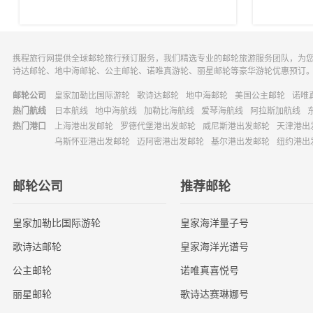
携程旅行网提供全球邮轮旅行预订服务，我们精选专业的邮轮旅游服务团队，为
诗达邮轮、地中海邮轮、公主邮轮、诺唯真游轮、丽星邮轮等豪华游轮优惠预订
邮轮公司
皇家加勒比国际游轮
歌诗达邮轮
地中海邮轮
美国公主邮轮
诺唯
热门航线
日本航线
地中海航线
加勒比海航线
爱琴海航线
阿拉斯加航线
热门港口
上海港出发邮轮
罗德代堡港出发邮轮
威尼斯港出发邮轮
天津港出
乌斯怀亚港出发邮轮
迈阿密港出发邮轮
基尔港出发邮轮
纽约港出
邮轮公司
推荐邮轮
皇家加勒比国际游轮
皇家海洋量子号
歌诗达邮轮
皇家海洋光谱号
公主邮轮
诺唯真喜悦号
丽星邮轮
歌诗达赛琳娜号