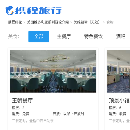
携程邮轮
>
美国维多利亚系列游轮
介绍
>
美维凯琳（无效）
>
食物
美食
：
全部
主餐厅
特色餐饮
酒吧
王朝餐厅
顶景小馆
楼层：
2
楼层：
6
消费：
免费
开放：
以船上开放时间为准
消费：
收费
三餐定时，全程中西自助餐
三餐定时，全