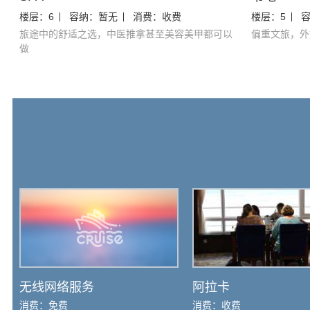
楼层：
6
容纳：
暂无
消费：
收费
楼层：
5
旅途中的舒适之选，中医推拿甚至美容美甲都可以
偏重文旅，外
做
无线网络服务
阿拉卡
消费：
免费
消费：
收费