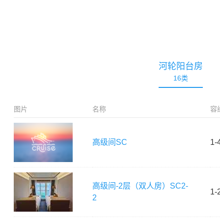
河轮阳台房
16
类
图片
名称
容
高级间
SC
1-
高级间-2层（双人房）
SC2-
1-
2