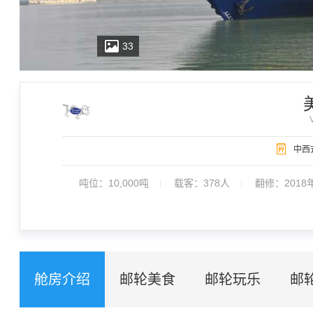
33
2009年9月首航，维多利亚旗舰轮，也是维多利亚豪华游船，无
中西
人、人与景的充分互动、和谐统一。
吨位：
10,000吨
载客：
378人
翻修：2018
舱房介绍
邮轮美食
邮轮玩乐
邮