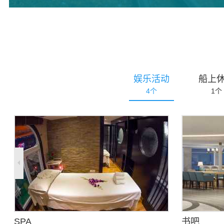
娱乐活动
船上
4
个
1
个
SPA
书吧