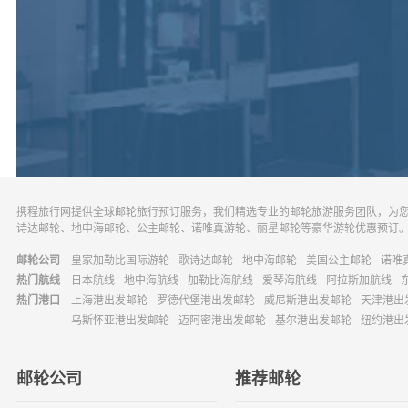
携程旅行网提供全球邮轮旅行预订服务，我们精选专业的邮轮旅游服务团队，为
诗达邮轮、地中海邮轮、公主邮轮、诺唯真游轮、丽星邮轮等豪华游轮优惠预订
邮轮公司
皇家加勒比国际游轮
歌诗达邮轮
地中海邮轮
美国公主邮轮
诺唯
热门航线
日本航线
地中海航线
加勒比海航线
爱琴海航线
阿拉斯加航线
热门港口
上海港出发邮轮
罗德代堡港出发邮轮
威尼斯港出发邮轮
天津港出
乌斯怀亚港出发邮轮
迈阿密港出发邮轮
基尔港出发邮轮
纽约港出
邮轮公司
推荐邮轮