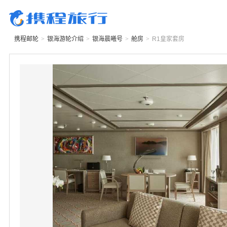
携程邮轮
>
银海游轮
介绍
>
银海晨曦号
>
舱房
>
R1
皇家套房