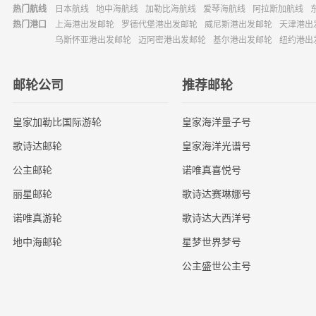
热门航线
日本航线
地中海航线
加勒比海航线
爱琴海航线
阿拉斯加航线
热门港口
上海港出发邮轮
罗德代堡港出发邮轮
威尼斯港出发邮轮
天津港出
乌斯怀亚港出发邮轮
迈阿密港出发邮轮
基尔港出发邮轮
纽约港出
邮轮公司
推荐邮轮
皇家加勒比国际游轮
皇家海洋量子号
歌诗达邮轮
皇家海洋光谱号
公主邮轮
诺唯真喜悦号
丽星邮轮
歌诗达赛琳娜号
诺唯真游轮
歌诗达大西洋号
地中海邮轮
星梦世界梦号
公主盛世公主号