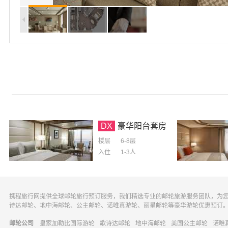
DX
豪华阳台套房
楼层
6-8层
入住
1-3
人
携程旅行网提供全球邮轮旅行预订服务，我们精选专业的邮轮旅游服务团队，为
诗达邮轮、地中海邮轮、公主邮轮、诺唯真游轮、丽星邮轮等豪华游轮优惠预订
邮轮公司
皇家加勒比国际游轮
歌诗达邮轮
地中海邮轮
美国公主邮轮
诺唯