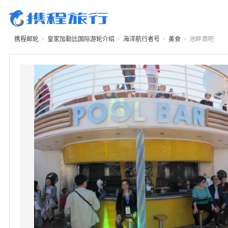
携程邮轮
>
皇家加勒比国际游轮
介绍
>
海洋航行者号
>
美食
>
池畔酒吧