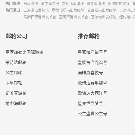
热门航线
日本航线
地中海航线
加勒比海航线
爱琴海航线
阿拉斯加航线
热门港口
上海港出发邮轮
罗德代堡港出发邮轮
威尼斯港出发邮轮
天津港出
乌斯怀亚港出发邮轮
迈阿密港出发邮轮
基尔港出发邮轮
纽约港出
邮轮公司
推荐邮轮
皇家加勒比国际游轮
皇家海洋量子号
歌诗达邮轮
皇家海洋光谱号
公主邮轮
诺唯真喜悦号
丽星邮轮
歌诗达赛琳娜号
诺唯真游轮
歌诗达大西洋号
地中海邮轮
星梦世界梦号
公主盛世公主号