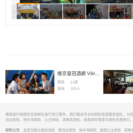
维京皇冠酒廊
Viking Crown Louge
楼层
14层
容纳
335
人
携程旅行网提供全球邮轮旅行预订服务，我们精选专业的邮轮旅游服务团队，为
诗达邮轮、地中海邮轮、公主邮轮、诺唯真游轮、丽星邮轮等豪华游轮优惠预订
邮轮公司
皇家加勒比国际游轮
歌诗达邮轮
地中海邮轮
美国公主邮轮
诺唯