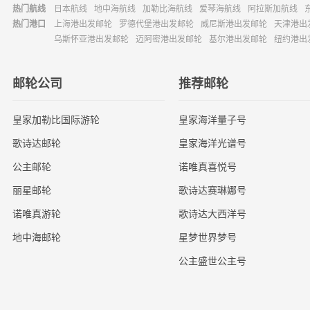
热门航线
日本航线
地中海航线
加勒比海航线
爱琴海航线
阿拉斯加航线
热门港口
上海港出发邮轮
罗德代堡港出发邮轮
威尼斯港出发邮轮
天津港出
乌斯怀亚港出发邮轮
迈阿密港出发邮轮
基尔港出发邮轮
纽约港出
邮轮公司
推荐邮轮
皇家加勒比国际游轮
皇家海洋量子号
歌诗达邮轮
皇家海洋光谱号
公主邮轮
诺唯真喜悦号
丽星邮轮
歌诗达赛琳娜号
诺唯真游轮
歌诗达大西洋号
地中海邮轮
星梦世界梦号
公主盛世公主号