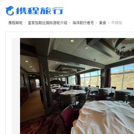
携程邮轮
>
皇家加勒比国际游轮
介绍
>
海洋航行者号
>
美食
>
牛排馆