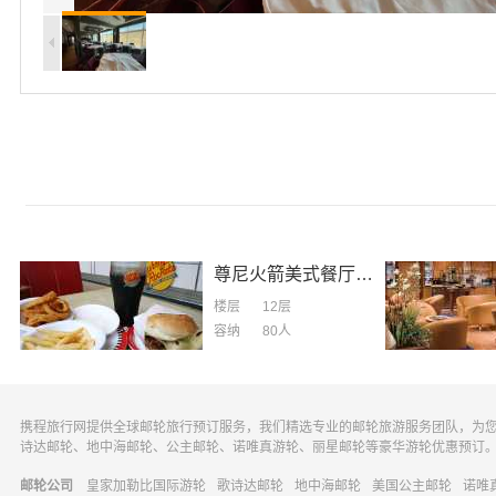
尊尼火箭美式餐厅
Johnny Rockets
楼层
12层
容纳
80
人
携程旅行网提供全球邮轮旅行预订服务，我们精选专业的邮轮旅游服务团队，为
诗达邮轮、地中海邮轮、公主邮轮、诺唯真游轮、丽星邮轮等豪华游轮优惠预订
邮轮公司
皇家加勒比国际游轮
歌诗达邮轮
地中海邮轮
美国公主邮轮
诺唯