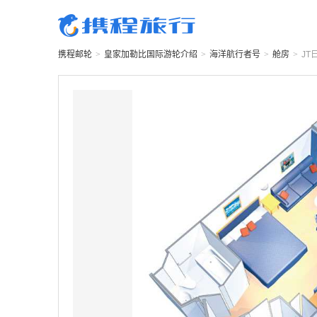
携程邮轮
>
皇家加勒比国际游轮
介绍
>
海洋航行者号
>
舱房
>
JT