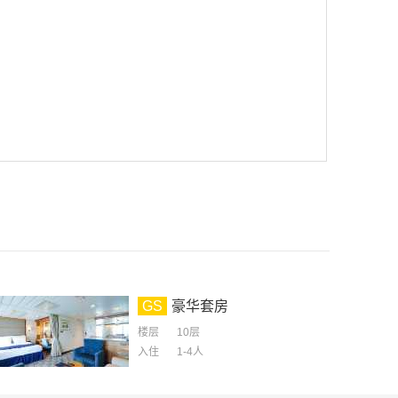
GS
豪华套房
楼层
10层
入住
1-4
人