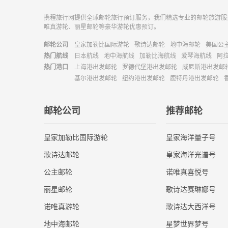
携程旅行网提供全球邮轮旅行预订服务，我们精选专业的邮轮旅游服
唯真游轮、丽星邮轮等豪华游轮优惠预订。
邮轮公司
皇家加勒比国际游轮
歌诗达邮轮
地中海邮轮
美国公
热门航线
日本航线
地中海航线
加勒比海航线
爱琴海航线
阿
热门港口
上海港出发邮轮
罗德代堡港出发邮轮
威尼斯港出发邮
基尔港出发邮轮
纽约港出发邮轮
鹿特丹港出发邮轮
邮轮公司
推荐邮轮
皇家加勒比国际游轮
皇家海洋量子号
歌诗达邮轮
皇家海洋光谱号
公主邮轮
诺唯真喜悦号
丽星邮轮
歌诗达赛琳娜号
诺唯真游轮
歌诗达大西洋号
地中海邮轮
星梦世界梦号