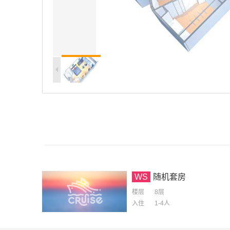
WS
随机套房
楼层
8层
入住
1-4
人