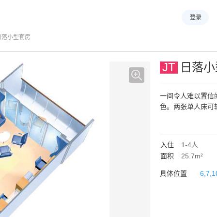
登录
日落小型套房
JT
日落小
一间令人难以置信
色。两张单人床可
入住
1-4
人
面积
25.7m²
具体位置
6,7,