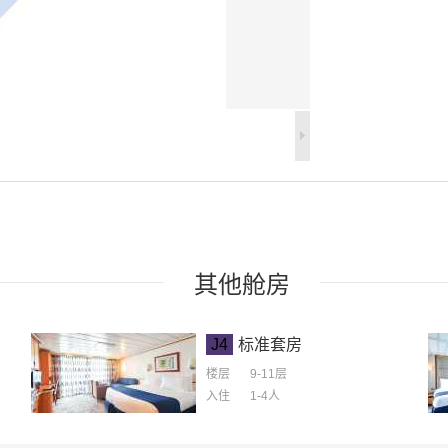
其他
舱房
J4
标准套房
楼层
9-11层
入住
1-4
人