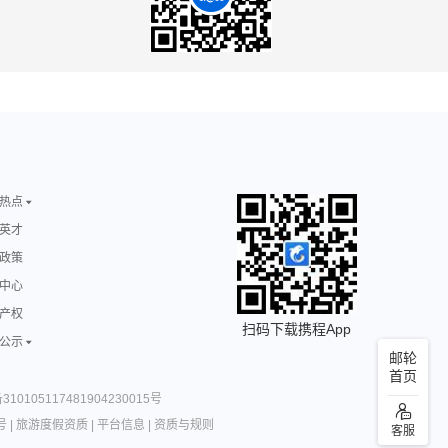
热点
英才
政策
中心
产权
扫码下载携程App
公示
邮轮
首页
10105117481904230015号
号
|
旅游度假资质
|
平台信息
|
资质与规则
客服