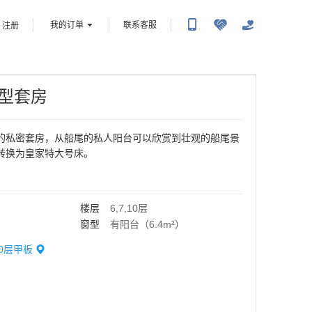
我的订单
联系客服
注册
型套房
的私密套房，从船尾的私人阳台可以欣赏到壮观的船尾景
转换为皇家特大号床。
楼层
6,7,10层
窗型
有阳台（6.4m²）
10层
甲板