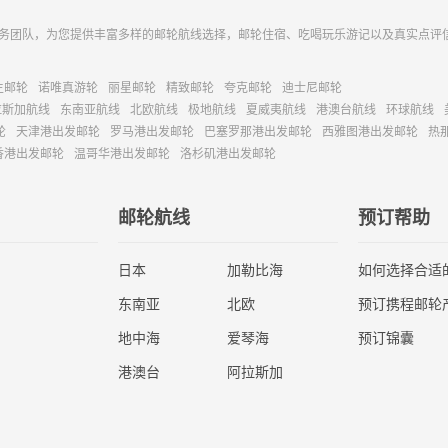
务团队，为您提供丰富多样的邮轮航线选择，邮轮住宿、吃喝玩乐游记以及真实点评
主邮轮
诺唯真游轮
丽星邮轮
精致邮轮
夸克邮轮
迪士尼邮轮
拉斯加航线
东南亚航线
北欧航线
极地航线
夏威夷航线
港澳台航线
环球航线
轮
天津港出发邮轮
罗马港出发邮轮
巴塞罗那港出发邮轮
西雅图港出发邮轮
热
香港出发邮轮
温哥华港出发邮轮
洛杉矶港出发邮轮
邮轮航线
预订帮助
日本
加勒比海
如何选择合适
东南亚
北欧
预订携程邮轮
地中海
爱琴海
预订锦囊
港澳台
阿拉斯加