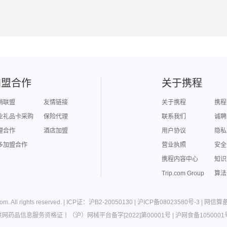
加盟合作
关于携程
销联盟
友情链接
关于携程
携程
业礼品卡采购
保险代理
联系我们
诚聘
理合作
酒店加盟
用户协议
隐私
多加盟合作
营业执照
安全
携程内容中心
知识
Trip.com Group
算法
com
. All rights reserved. |
ICP证：沪B2-20050130
|
沪ICP备08023580号-3
|
网信算备3
联网药品信息服务资格证
丨
（沪）网械平台备字[2022]第00001号
|
沪网食备1050001