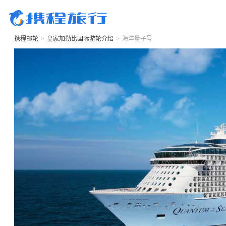
携程邮轮
>
皇家加勒比国际游轮
介绍
>
海洋量子号