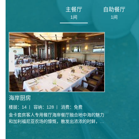
主餐厅
自助餐厅
1
间
1
间
海岸厨房
楼层：
14
容纳：
128
消费：
免费
金卡套房客人专用餐厅海岸餐厅融合地中海的魅力
和加利福尼亚农场的慷慨，散发出浓浓的时鲜，从
太平洋海岸佳肴诸如酸橘汁腌鲈鱼，到地中海美味
诸如索拉娜火腿、羊奶酪和烤葡萄，还有纳帕谷和