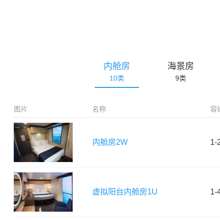
内舱房
海景房
10
类
9
类
图片
名称
容
内舱房
2W
1-
虚拟阳台内舱房
1U
1-