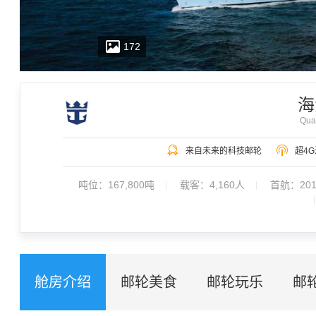
172
海
Qua
海洋量子号不是一艘简单意义上的新船，她已经超越了人类的想象
来自未来的科技邮轮
超4G
前一刻还在感叹眼前的一幕，顷刻已经进入下一个完全不同的未来
给你全新的海上体验！
吨位：
167,800吨
载客：
4,160人
首航：20
舱房介绍
邮轮美食
邮轮玩乐
邮