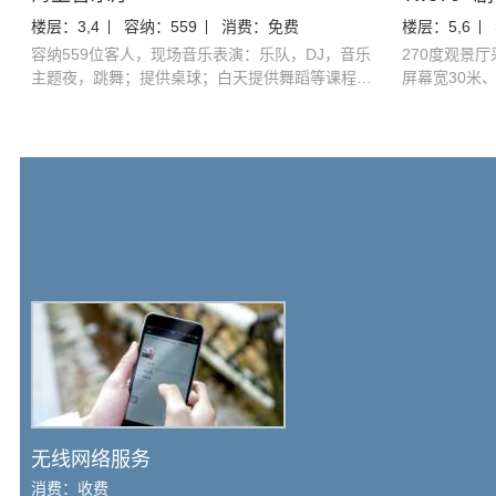
楼层：
3,4
容纳：
559
消费：
免费
楼层：
5,6
容纳559位客人，现场音乐表演：乐队，DJ，音乐
270度观景
主题夜，跳舞；提供桌球；白天提供舞蹈等课程，
屏幕宽30米
夜晚活动仅限成人
落地幕墙还能
地玻璃会瞬间
12米长的机
子系列船上才
机械手臂、屏
APP预定）
无线网络服务
消费：
收费