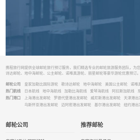
携程旅行网提供全球邮轮旅行预订服务，我们精选专业的邮轮旅游服务团队，为
诗达邮轮、地中海邮轮、公主邮轮、诺唯真游轮、丽星邮轮等豪华游轮优惠预订
邮轮公司
皇家加勒比国际游轮
歌诗达邮轮
地中海邮轮
美国公主邮轮
诺唯
热门航线
日本航线
地中海航线
加勒比海航线
爱琴海航线
阿拉斯加航线
热门港口
上海港出发邮轮
罗德代堡港出发邮轮
威尼斯港出发邮轮
天津港出
乌斯怀亚港出发邮轮
迈阿密港出发邮轮
基尔港出发邮轮
纽约港出
邮轮公司
推荐邮轮