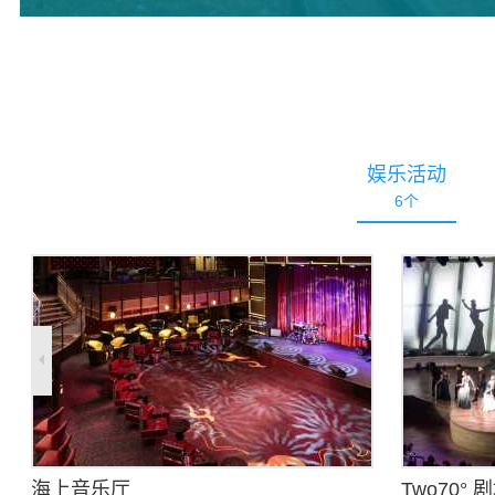
托斯卡纳葡萄佳酿。 金卡套房为：RL, OL,GL,
SL, OS, GT, GB, GS房型。
娱乐活动
6
个
海上音乐厅
Two70° 