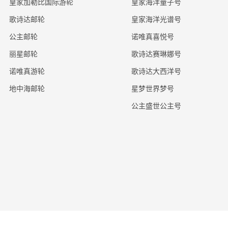
皇家加勒比国际游轮
皇家海洋量子号
歌诗达邮轮
皇家海洋光谱号
公主邮轮
诺唯真喜悦号
丽星邮轮
歌诗达赛琳娜号
诺唯真游轮
歌诗达大西洋号
地中海邮轮
星梦世界梦号
公主盛世公主号