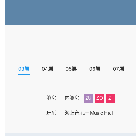
03
层
04
层
05
层
06
层
07
层
舱房
内舱房
2U
ZQ
ZI
玩乐
海上音乐厅 Music Hall