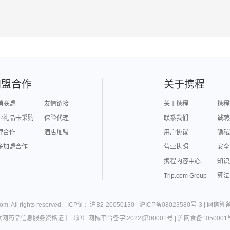
加盟合作
关于携程
销联盟
友情链接
关于携程
携程
业礼品卡采购
保险代理
联系我们
诚聘
理合作
酒店加盟
用户协议
隐私
多加盟合作
营业执照
安全
携程内容中心
知识
Trip.com Group
算法
com
. All rights reserved. |
ICP证：沪B2-20050130
|
沪ICP备08023580号-3
|
网信算备3
联网药品信息服务资格证
丨
（沪）网械平台备字[2022]第00001号
|
沪网食备1050001