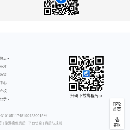
热点
英才
政策
中心
产权
扫码下载携程App
公示
邮轮
首页
10105117481904230015号
号
|
旅游度假资质
|
平台信息
|
资质与规则
客服