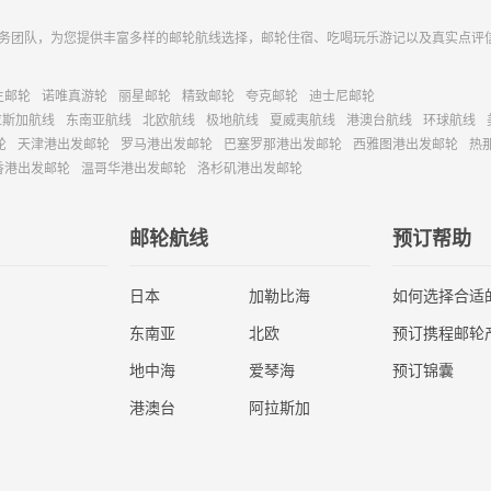
务团队，为您提供丰富多样的邮轮航线选择，邮轮住宿、吃喝玩乐游记以及真实点评
主邮轮
诺唯真游轮
丽星邮轮
精致邮轮
夸克邮轮
迪士尼邮轮
拉斯加航线
东南亚航线
北欧航线
极地航线
夏威夷航线
港澳台航线
环球航线
轮
天津港出发邮轮
罗马港出发邮轮
巴塞罗那港出发邮轮
西雅图港出发邮轮
热
香港出发邮轮
温哥华港出发邮轮
洛杉矶港出发邮轮
邮轮航线
预订帮助
日本
加勒比海
如何选择合适
东南亚
北欧
预订携程邮轮
地中海
爱琴海
预订锦囊
港澳台
阿拉斯加