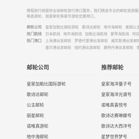
携程旅行网提供全球邮轮旅行预订服务，我们精选专业的邮轮旅游服
唯真游轮、丽星邮轮等豪华游轮优惠预订。
邮轮公司
皇家加勒比国际游轮
歌诗达邮轮
地中海邮轮
美国公
热门航线
日本航线
地中海航线
加勒比海航线
爱琴海航线
阿
热门港口
上海港出发邮轮
罗德代堡港出发邮轮
威尼斯港出发邮
基尔港出发邮轮
纽约港出发邮轮
鹿特丹港出发邮轮
邮轮公司
推荐邮轮
皇家加勒比国际游轮
皇家海洋量子号
歌诗达邮轮
皇家海洋光谱号
公主邮轮
诺唯真喜悦号
丽星邮轮
歌诗达赛琳娜号
诺唯真游轮
歌诗达大西洋号
地中海邮轮
星梦世界梦号