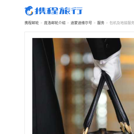
携程邮轮
>
庞洛邮轮
介绍
>
迪蒙迪维尔号
>
服务
>
包机及地接服