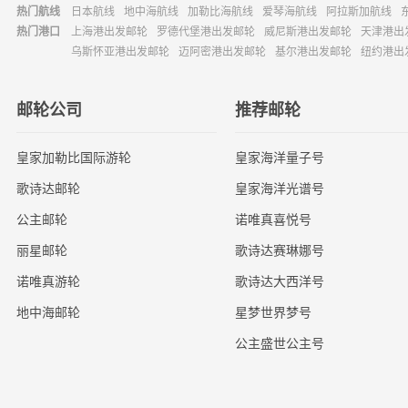
热门航线
日本航线
地中海航线
加勒比海航线
爱琴海航线
阿拉斯加航线
热门港口
上海港出发邮轮
罗德代堡港出发邮轮
威尼斯港出发邮轮
天津港出
乌斯怀亚港出发邮轮
迈阿密港出发邮轮
基尔港出发邮轮
纽约港出
邮轮公司
推荐邮轮
皇家加勒比国际游轮
皇家海洋量子号
歌诗达邮轮
皇家海洋光谱号
公主邮轮
诺唯真喜悦号
丽星邮轮
歌诗达赛琳娜号
诺唯真游轮
歌诗达大西洋号
地中海邮轮
星梦世界梦号
公主盛世公主号