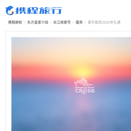
携程邮轮
>
东方皇家
介绍
>
长江探索号
>
服务
>
豪华套房2026年礼遇