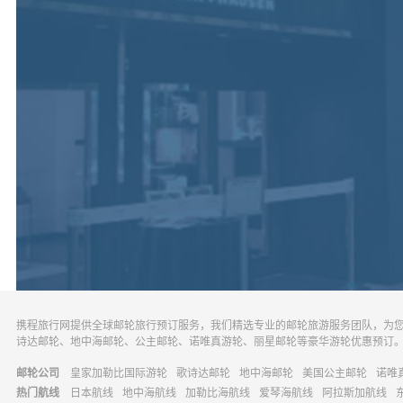
携程旅行网提供全球邮轮旅行预订服务，我们精选专业的邮轮旅游服务团队，为
诗达邮轮、地中海邮轮、公主邮轮、诺唯真游轮、丽星邮轮等豪华游轮优惠预订
邮轮公司
皇家加勒比国际游轮
歌诗达邮轮
地中海邮轮
美国公主邮轮
诺唯
热门航线
日本航线
地中海航线
加勒比海航线
爱琴海航线
阿拉斯加航线