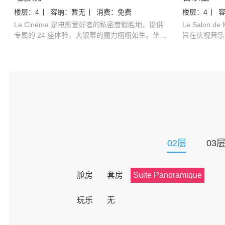
楼层：
4
容纳：
暂无
消费：
免费
楼层：
4
Le Cinéma 是电影爱好者的私密度假胜地，提供
Le Salon
专属的 24 座体验，大银幕的魔力栩栩如生。坐在
旨在庆祝音乐
标志性的东方快车的豪华椅子上，客人可以尽情享
工作室配备了
受最新发布的作品或重新发现心爱的经典作品。凭
曲或录音，无
借尖端技术和精心挑选的电影，每一次放映都成为
家一起。对于
纯粹沉浸的时刻。
家大师班提供
的机会。
02
层
03
舱房
套房
Suite Panoramique
玩乐
无