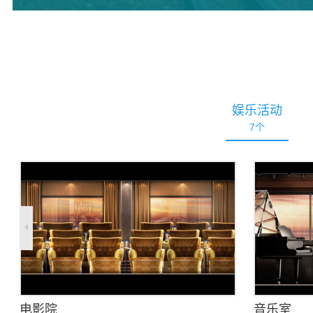
花板和由 Emmanuel Barrois 设计的精美玻璃制
品，氛围经过精心设计以增强餐盘上的每一种风
味。用主厨 Alléno 的话来说，期望带着“真正难忘
的印象”离开。
娱乐活动
7
个
电影院
音乐室