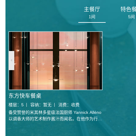
主餐厅
特色
1
间
5
间
东方快车餐桌
楼层：
5
容纳：
暂无
消费：
收费
备受赞誉的米其林多星级法国厨师 Yannick Alléno
以调香大师的艺术制作酱汁而闻名。在他作为行政
总厨的指导下，餐厅的团队将执行设计展示他的烹
饪愿景。位于令人惊叹的餐厅内，拥有 6 米高的天