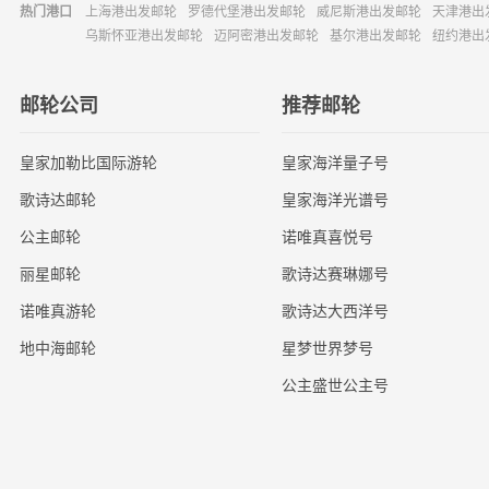
热门港口
上海港出发邮轮
罗德代堡港出发邮轮
威尼斯港出发邮轮
天津港出
乌斯怀亚港出发邮轮
迈阿密港出发邮轮
基尔港出发邮轮
纽约港出
邮轮公司
推荐邮轮
皇家加勒比国际游轮
皇家海洋量子号
歌诗达邮轮
皇家海洋光谱号
公主邮轮
诺唯真喜悦号
丽星邮轮
歌诗达赛琳娜号
诺唯真游轮
歌诗达大西洋号
地中海邮轮
星梦世界梦号
公主盛世公主号