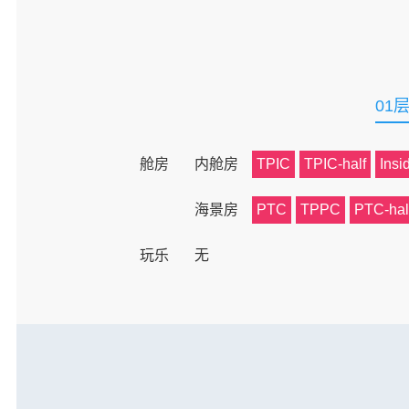
01
舱房
内舱房
TPIC
TPIC-half
Insi
海景房
PTC
TPPC
PTC-hal
玩乐
无