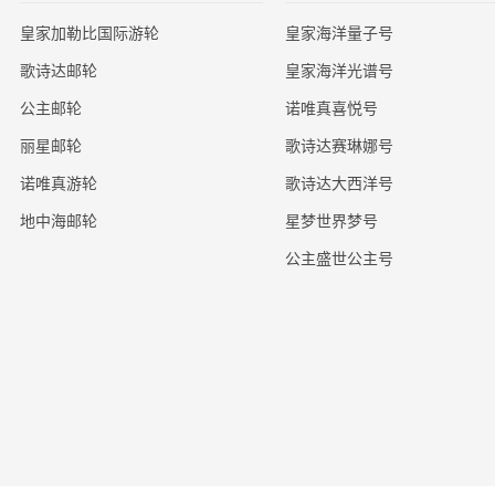
皇家加勒比国际游轮
皇家海洋量子号
歌诗达邮轮
皇家海洋光谱号
公主邮轮
诺唯真喜悦号
丽星邮轮
歌诗达赛琳娜号
诺唯真游轮
歌诗达大西洋号
地中海邮轮
星梦世界梦号
公主盛世公主号