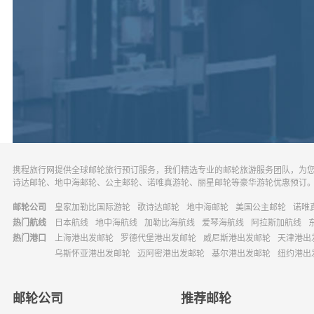
携程旅行网提供全球邮轮旅行预订服务，我们精选专业的邮轮旅游服务团队，为
诗达邮轮、地中海邮轮、公主邮轮、诺唯真游轮、丽星邮轮等豪华游轮优惠预订
邮轮公司
皇家加勒比国际游轮
歌诗达邮轮
地中海邮轮
美国公主邮轮
诺唯
热门航线
日本航线
地中海航线
加勒比海航线
爱琴海航线
阿拉斯加航线
热门港口
上海港出发邮轮
罗德代堡港出发邮轮
威尼斯港出发邮轮
天津港出
乌斯怀亚港出发邮轮
迈阿密港出发邮轮
基尔港出发邮轮
纽约港出
邮轮公司
推荐邮轮