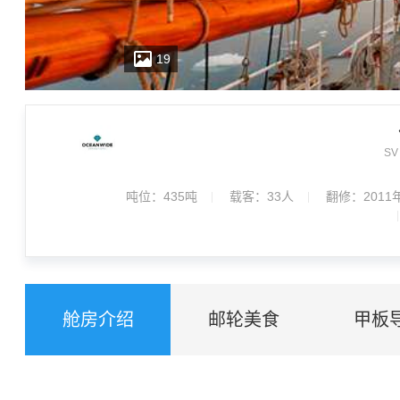
19
SV 
Oceanwide Expeditions公司提供前往北极和南极独特
吨位：
435吨
载客：
33人
翻修：2011
于1924年，1994年改建成三桅杆引擎动力帆船，达到SOLAS标
合极地航行。
舱房介绍
邮轮美食
甲板