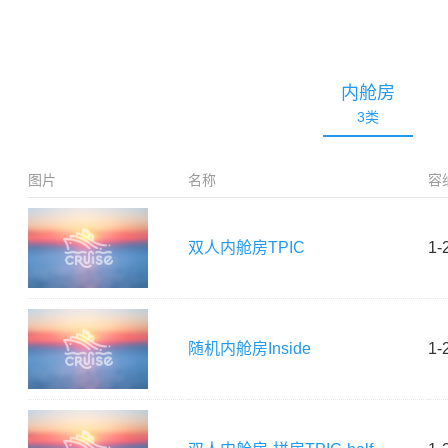
内舱房
3
类
图片
名称
容
双人内舱房
TPIC
1-
随机内舱房
Inside
1-