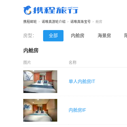
携程邮轮
>
诺唯真游轮
介绍
>
诺唯真珠宝号
>
舱房
房型：
全部
内舱房
海景房
内舱房
图片
名称
单人内舱房
IT
内舱房
IF