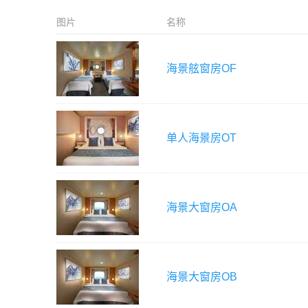
图片
名称
海景舷窗房
OF
单人海景房
OT
海景大窗房
OA
海景大窗房
OB