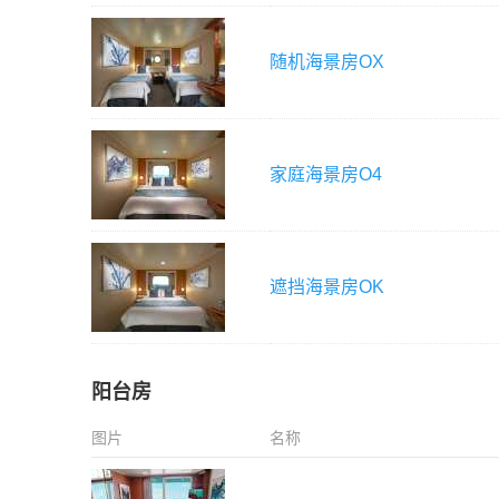
随机海景房
OX
家庭海景房
O4
遮挡海景房
OK
阳台房
图片
名称