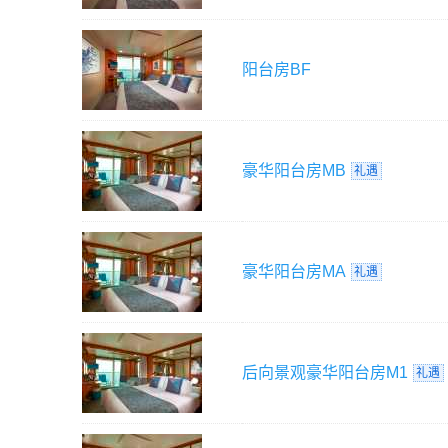
阳台房
BF
豪华阳台房
MB
礼遇
豪华阳台房
MA
礼遇
后向景观豪华阳台房
M1
礼遇