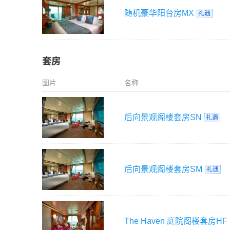
随机豪华阳台房
MX
礼遇
套房
图片
名称
后向景观阁楼套房
SN
礼遇
后向景观阁楼套房
SM
礼遇
The Haven 庭院阁楼套房
HF