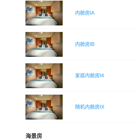
内舱房
IA
内舱房
IB
家庭内舱房
I4
随机内舱房
IX
海景房