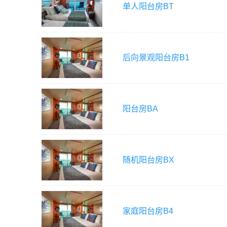
单人阳台房
BT
后向景观阳台房
B1
阳台房
BA
随机阳台房
BX
家庭阳台房
B4