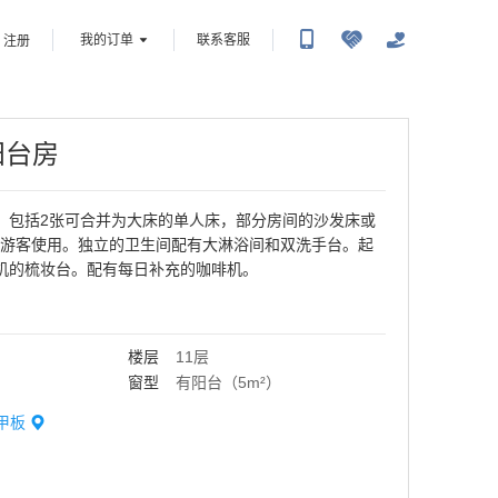
我的订单
联系客服
注册
阳台房
。包括2张可合并为大床的单人床，部分房间的沙发床或
4位游客使用。独立的卫生间配有大淋浴间和双洗手台。起
机的梳妆台。配有每日补充的咖啡机。
楼层
11层
窗型
有阳台（5m²）
甲板