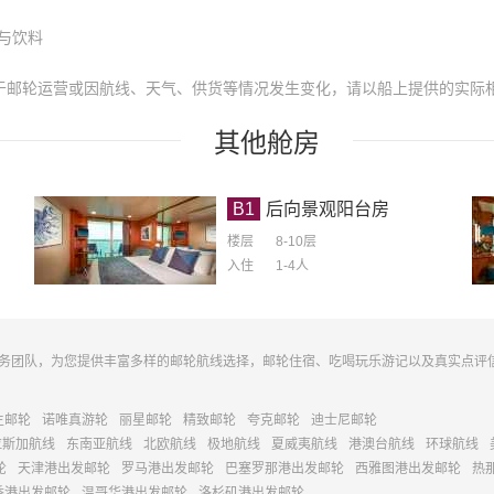
与饮料
于邮轮运营或因航线、天气、供货等情况发生变化，请以船上提供的实际
其他
舱房
B1
后向景观阳台房
楼层
8-10层
入住
1-4
人
务团队，为您提供丰富多样的邮轮航线选择，邮轮住宿、吃喝玩乐游记以及真实点评
主邮轮
诺唯真游轮
丽星邮轮
精致邮轮
夸克邮轮
迪士尼邮轮
拉斯加航线
东南亚航线
北欧航线
极地航线
夏威夷航线
港澳台航线
环球航线
轮
天津港出发邮轮
罗马港出发邮轮
巴塞罗那港出发邮轮
西雅图港出发邮轮
热
香港出发邮轮
温哥华港出发邮轮
洛杉矶港出发邮轮