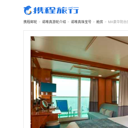
携程邮轮
>
诺唯真游轮
介绍
>
诺唯真珠宝号
>
舱房
>
MA
豪华阳台