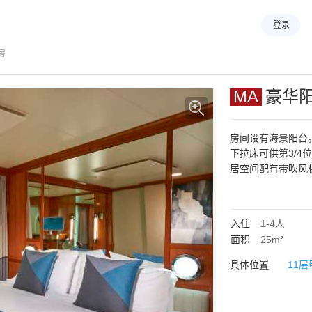
登录
房
MA
豪华
房间设有海景阳台
下拉床可供第3/
居空间配有带吹风
入住
1-4
人
面积
25m²
具体位置
11层