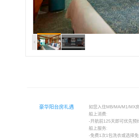
豪华阳台房礼遇
如您入住MB/MA/M1/M
船上消费:
-开航前125天即可优先
船上服务:
-免费1次1包洗衣或选择