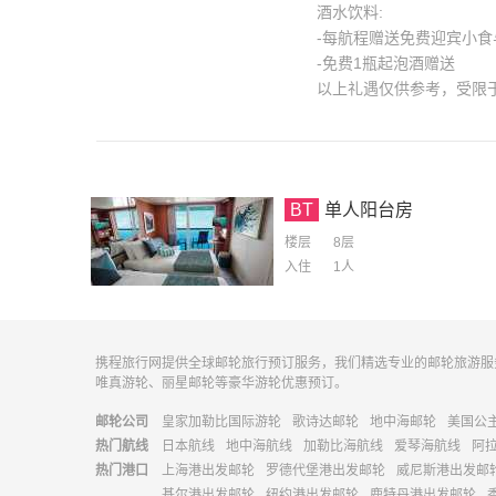
酒水饮料:
-每航程赠送免费迎宾小食
-免费1瓶起泡酒赠送
以上礼遇仅供参考，受限
BT
单人阳台房
楼层
8层
入住
1
人
携程旅行网提供全球邮轮旅行预订服务，我们精选专业的邮轮旅游服
唯真游轮、丽星邮轮等豪华游轮优惠预订。
邮轮公司
皇家加勒比国际游轮
歌诗达邮轮
地中海邮轮
美国公
热门航线
日本航线
地中海航线
加勒比海航线
爱琴海航线
阿
热门港口
上海港出发邮轮
罗德代堡港出发邮轮
威尼斯港出发邮
基尔港出发邮轮
纽约港出发邮轮
鹿特丹港出发邮轮