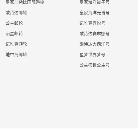
皇家加勒比国际游轮
皇家海洋量子号
歌诗达邮轮
皇家海洋光谱号
公主邮轮
诺唯真喜悦号
丽星邮轮
歌诗达赛琳娜号
诺唯真游轮
歌诗达大西洋号
地中海邮轮
星梦世界梦号
公主盛世公主号