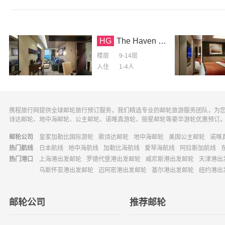
HG
The Haven 前向景观1卧室阁楼套房
楼层
9-14层
入住
1-4
人
携程旅行网提供全球邮轮旅行预订服务，我们精选专业的邮轮旅游服务团队，为
诗达邮轮、地中海邮轮、公主邮轮、诺唯真游轮、丽星邮轮等豪华游轮优惠预订
邮轮公司
皇家加勒比国际游轮
歌诗达邮轮
地中海邮轮
美国公主邮轮
诺唯
热门航线
日本航线
地中海航线
加勒比海航线
爱琴海航线
阿拉斯加航线
热门港口
上海港出发邮轮
罗德代堡港出发邮轮
威尼斯港出发邮轮
天津港出
乌斯怀亚港出发邮轮
迈阿密港出发邮轮
基尔港出发邮轮
纽约港出
邮轮公司
推荐邮轮