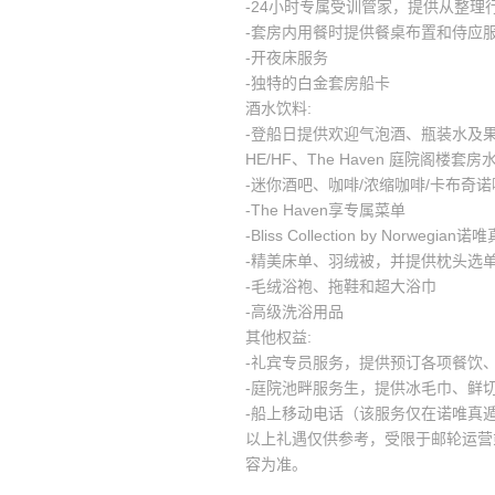
-24小时专属受训管家，提供从整理
-套房内用餐时提供餐桌布置和侍应
-开夜床服务
-独特的白金套房船卡
酒水饮料:
-登船日提供欢迎气泡酒、瓶装水及果盘服
HE/HF、The Haven 庭院阁楼套房水
-迷你酒吧、咖啡/浓缩咖啡/卡布奇
-The Haven享专属菜单
-Bliss Collection by Norwe
-精美床单、羽绒被，并提供枕头选
-毛绒浴袍、拖鞋和超大浴巾
-高级洗浴用品
其他权益:
-礼宾专员服务，提供预订各项餐饮
-庭院池畔服务生，提供冰毛巾、鲜
-船上移动电话（该服务仅在诺唯真
以上礼遇仅供参考，受限于邮轮运营
容为准。