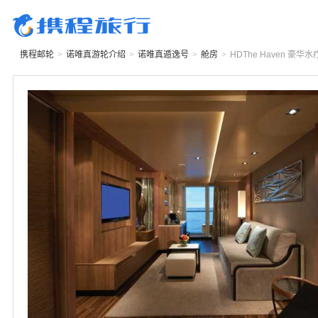
携程邮轮
>
诺唯真游轮
介绍
>
诺唯真遁逸号
>
舱房
>
HD
The Haven 豪华