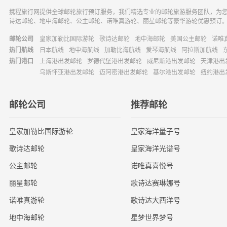
$10.39/天。 欧洲、中东、南加勒比航线（2-13
携程旅行网提供全球邮轮旅行预订服务，我们精选专业的邮轮旅游服务团队，为
晚）：1台设备，EUR €6.99/天；2台设备，EUR
诗达邮轮、地中海邮轮、公主邮轮、诺唯真游轮、丽星邮轮等豪华游轮优惠预订
€11.19/天。 欧洲、中东、南加勒比航线（14-50
晚）：1台设备，EUR €4.89/天；2台设备，EUR
邮轮公司
皇家加勒比国际游轮
歌诗达邮轮
地中海邮轮
美国公主邮轮
诺唯
€8.39/天。 南美、印度洋/南非航线（2-13晚）：1台
热门航线
日本航线
地中海航线
加勒比海航线
爱琴海航线
阿拉斯加航线
设备，USD $6.99/天；2台设备，USD $11.19/天。
热门港口
上海港出发邮轮
罗德代堡港出发邮轮
威尼斯港出发邮轮
天津港出
南美、印度洋/南非航线（14-50晚）：1台设备，USD
$4.89/天；2台设备，USD $8.39/天。 转港航线（10-
乌斯怀亚港出发邮轮
迈阿密港出发邮轮
基尔港出发邮轮
纽约港出
50晚）：1台设备，USD $7.14/天；2台设备，USD
$12.99/天。 环球航线（50-150晚）：1台设备，EUR
€4.89/天；2台设备，EUR €8.39/天。
邮轮公司
推荐邮轮
皇家加勒比国际游轮
皇家海洋量子号
歌诗达邮轮
皇家海洋光谱号
公主邮轮
诺唯真喜悦号
丽星邮轮
歌诗达赛琳娜号
诺唯真游轮
歌诗达大西洋号
地中海邮轮
星梦世界梦号