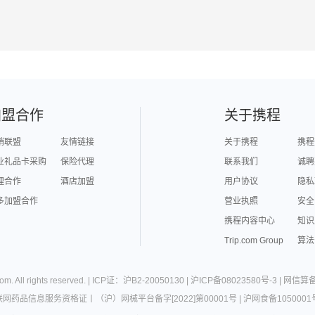
加盟合作
关于携程
销联盟
友情链接
关于携程
携程
业礼品卡采购
保险代理
联系我们
诚聘
理合作
酒店加盟
用户协议
隐私
多加盟合作
营业执照
安全
携程内容中心
知识
Trip.com Group
算法
com
. All rights reserved. |
ICP证：沪B2-20050130
|
沪ICP备08023580号-3
|
网信算备3
联网药品信息服务资格证
丨
（沪）网械平台备字[2022]第00001号
|
沪网食备1050001