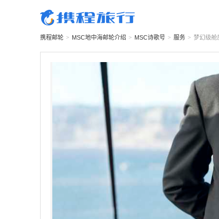
携程邮轮
>
MSC地中海邮轮
介绍
>
MSC诗歌号
>
服务
>
梦幻级舱