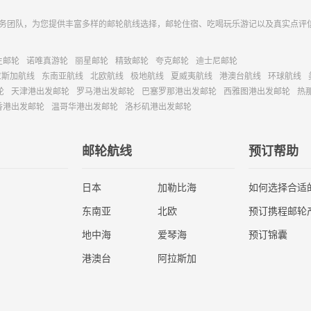
务团队，为您提供丰富多样的邮轮航线选择，邮轮住宿、吃喝玩乐游记以及真实点评
主邮轮
诺唯真游轮
丽星邮轮
精致邮轮
夸克邮轮
迪士尼邮轮
拉斯加航线
东南亚航线
北欧航线
极地航线
夏威夷航线
港澳台航线
环球航线
轮
天津港出发邮轮
罗马港出发邮轮
巴塞罗那港出发邮轮
西雅图港出发邮轮
热
香港出发邮轮
温哥华港出发邮轮
洛杉矶港出发邮轮
邮轮航线
预订帮助
日本
加勒比海
如何选择合适
东南亚
北欧
预订携程邮轮
地中海
爱琴海
预订锦囊
港澳台
阿拉斯加