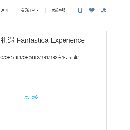
我的订单
联系客服
注册
房礼遇
Fantastica Experience
OO/OR1/BL1/OR2/BL2/BR1/BR2房型，可享：
免费用餐
展开更多
餐厅优惠（8折起）
分