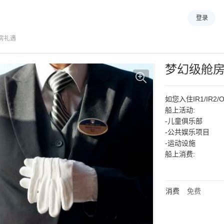
登录
房礼遇
梦幻级舱
如您入住IR1/IR2/
船上活动:
-儿童俱乐部
-公共娱乐项目
-运动设施
船上消费:
-自助餐及主餐厅
-餐席优先选择
-免费客房早餐
消费
免费
-有机会享受特色
其他权益:
-地中海邮轮会员积