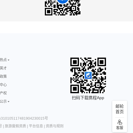
热点
英才
政策
中心
产权
扫码下载携程App
公示
邮轮
首页
10105117481904230015号
号
|
旅游度假资质
|
平台信息
|
资质与规则
客服