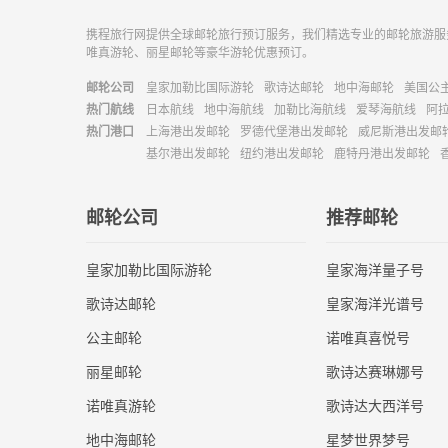
携程旅行网提供全球邮轮旅行预订服务，我们精选专业的邮轮旅游服
唯真游轮、丽星邮轮等豪华游轮优惠预订。
邮轮公司
皇家加勒比国际游轮
歌诗达邮轮
地中海邮轮
美国公
热门航线
日本航线
地中海航线
加勒比海航线
爱琴海航线
阿
热门港口
上海港出发邮轮
罗德代堡港出发邮轮
威尼斯港出发邮
基尔港出发邮轮
纽约港出发邮轮
鹿特丹港出发邮轮
邮轮公司
推荐邮轮
皇家加勒比国际游轮
皇家海洋量子号
歌诗达邮轮
皇家海洋光谱号
公主邮轮
诺唯真喜悦号
丽星邮轮
歌诗达赛琳娜号
诺唯真游轮
歌诗达大西洋号
地中海邮轮
星梦世界梦号