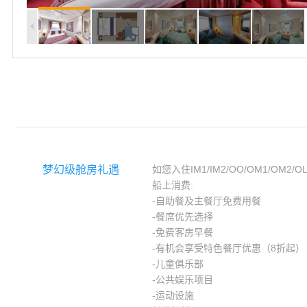
梦幻级舱房礼遇
如您入住IM1/IM2/OO/OM1/OM2/
船上消费:
-自助餐及主餐厅免费用餐
-餐席优先选择
-免费客房早餐
-有机会享受特色餐厅优惠（8折起）
-儿童俱乐部
-公共娱乐项目
-运动设施