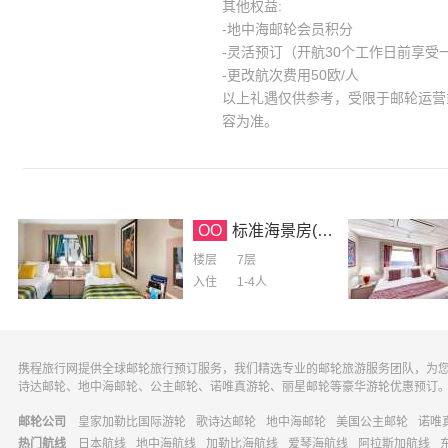
其他权益:
-地中海邮轮会员积分
-灵活预订（开航30个工作日前享
-更改航次费用50欧/人
以上礼遇仅供参考，受限于邮轮运营
容为准。
OO
标准海景房(全部舱房景观全部受阻)
楼层
7层
入住
1-4
人
携程旅行网提供全球邮轮旅行预订服务，我们精选专业的邮轮旅游服务团队，为
诗达邮轮、地中海邮轮、公主邮轮、诺唯真游轮、丽星邮轮等豪华游轮优惠预订
邮轮公司
皇家加勒比国际游轮
歌诗达邮轮
地中海邮轮
美国公主邮轮
诺唯
热门航线
日本航线
地中海航线
加勒比海航线
爱琴海航线
阿拉斯加航线