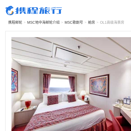
携程邮轮
>
MSC地中海邮轮
介绍
>
MSC歌剧号
>
舱房
>
OL1
高级海景房