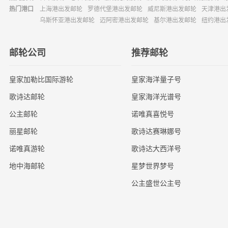
热门港口
上海港出发邮轮
罗德代堡港出发邮轮
威尼斯港出发邮轮
天津港出
乌斯怀亚港出发邮轮
迈阿密港出发邮轮
基尔港出发邮轮
纽约港出
邮轮公司
推荐邮轮
皇家加勒比国际游轮
皇家海洋量子号
歌诗达邮轮
皇家海洋光谱号
公主邮轮
诺唯真喜悦号
丽星邮轮
歌诗达赛琳娜号
诺唯真游轮
歌诗达大西洋号
地中海邮轮
星梦世界梦号
公主盛世公主号