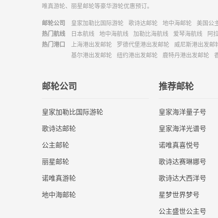
唯真游轮、丽星邮轮等豪华游轮优惠预订。
邮轮公司
皇家加勒比国际游轮
歌诗达邮轮
地中海邮轮
美国公
热门航线
日本航线
地中海航线
加勒比海航线
爱琴海航线
阿
热门港口
上海港出发邮轮
罗德代堡港出发邮轮
威尼斯港出发邮
基尔港出发邮轮
纽约港出发邮轮
鹿特丹港出发邮轮
邮轮公司
推荐邮轮
皇家加勒比国际游轮
皇家海洋量子号
歌诗达邮轮
皇家海洋光谱号
公主邮轮
诺唯真喜悦号
丽星邮轮
歌诗达赛琳娜号
诺唯真游轮
歌诗达大西洋号
地中海邮轮
星梦世界梦号
公主盛世公主号