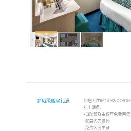
梦幻级舱房礼遇
如您入住IM1/IM2/OO/O
船上消费:
-自助餐及主餐厅免费用餐
-餐席优先选择
-免费客房早餐