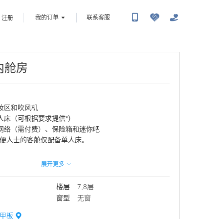
我的订单
联系客服
注册
内舱房
妆区和吹风机
人床（可根据要求提供*）
网络（需付费）、保险箱和迷你吧
不便人士的客舱仅配备单人床。
寸、布局和家具可能有所不同（同一舱位类别）。
展开更多
楼层
7,8层
窗型
无窗
甲板