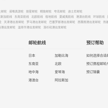
主邮轮
诺唯真游轮
丽星邮轮
精致邮轮
夸克邮轮
迪士尼邮轮
拉斯加航线
东南亚航线
北欧航线
极地航线
夏威夷航线
港澳台航线
环球航线
轮
天津港出发邮轮
罗马港出发邮轮
巴塞罗那港出发邮轮
西雅图港出发邮轮
热
香港出发邮轮
温哥华港出发邮轮
洛杉矶港出发邮轮
邮轮航线
预订帮助
日本
加勒比海
如何选择合适
东南亚
北欧
预订携程邮轮
地中海
爱琴海
预订锦囊
港澳台
阿拉斯加