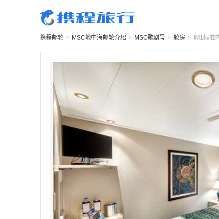
携程邮轮
>
MSC地中海邮轮
介绍
>
MSC歌剧号
>
舱房
>
IM1
标准