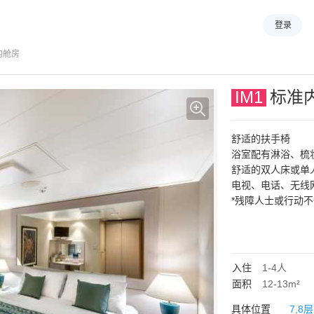
登录
内舱房
IM1
标准
舒适的扶手椅
浴室配有淋浴、梳
舒适的双人床或单
电视、电话、无线
*残障人士或行动
图片仅供参考；尺
入住
1-4
人
面积
12-13m²
具体位置
7,8层