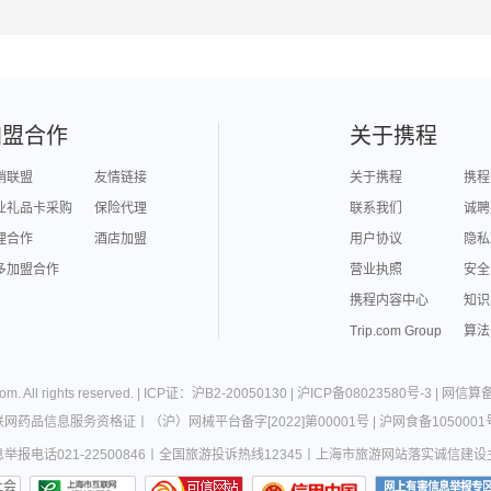
加盟合作
关于携程
销联盟
友情链接
关于携程
携程
业礼品卡采购
保险代理
联系我们
诚聘
理合作
酒店加盟
用户协议
隐私
多加盟合作
营业执照
安全
携程内容中心
知识
Trip.com Group
算法
com
. All rights reserved. |
ICP证：沪B2-20050130
|
沪ICP备08023580号-3
|
网信算备3
联网药品信息服务资格证
丨
（沪）网械平台备字[2022]第00001号
|
沪网食备1050001
报电话021-22500846
丨
全国旅游投诉热线12345
丨
上海市旅游网站落实诚信建设
社会