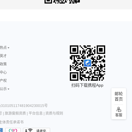
热点
英才
政策
中心
产权
扫码下载携程App
公示
邮轮
首页
10105117481904230015号
号
|
旅游度假资质
|
平台信息
|
资质与规则
客服
主体责任承诺书