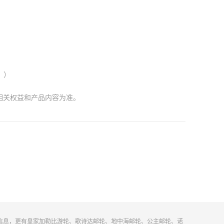
。）
相关权益和产品内容为准。
信息，更有皇家加勒比游轮、歌诗达邮轮、地中海邮轮、公主邮轮、诺