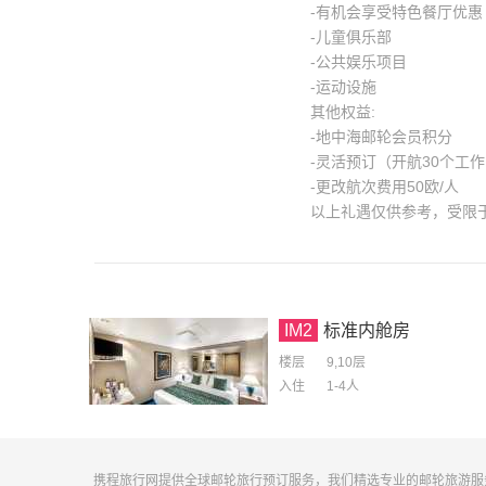
-有机会享受特色餐厅优惠
-儿童俱乐部
-公共娱乐项目
-运动设施
其他权益:
-地中海邮轮会员积分
-灵活预订（开航30个工
-更改航次费用50欧/人
以上礼遇仅供参考，受限
IM2
标准内舱房
楼层
9,10层
入住
1-4
人
携程旅行网提供全球邮轮旅行预订服务，我们精选专业的邮轮旅游服