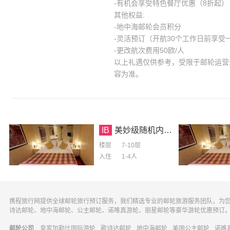
-有机会享受特色餐厅优惠（8折起）
其他权益:
-地中海邮轮会员积分
-灵活预订（开航30个工作日前享
-更改航次费用50欧/人
以上礼遇仅供参考，受限于邮轮运营
容为准。
IB
美妙级随机内舱房
楼层
7-10层
入住
1-4
人
携程旅行网提供全球邮轮旅行预订服务，我们精选专业的邮轮旅游服务团队，为
诗达邮轮、地中海邮轮、公主邮轮、诺唯真游轮、丽星邮轮等豪华游轮优惠预订
邮轮公司
皇家加勒比国际游轮
歌诗达邮轮
地中海邮轮
美国公主邮轮
诺唯