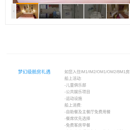
梦幻级舱房礼遇
如您入住IM1/IM2/OM1/OM2/BM
船上活动:
-儿童俱乐部
-公共娱乐项目
-运动设施
船上消费:
-自助餐及主餐厅免费用餐
-餐席优先选择
-免费客房早餐