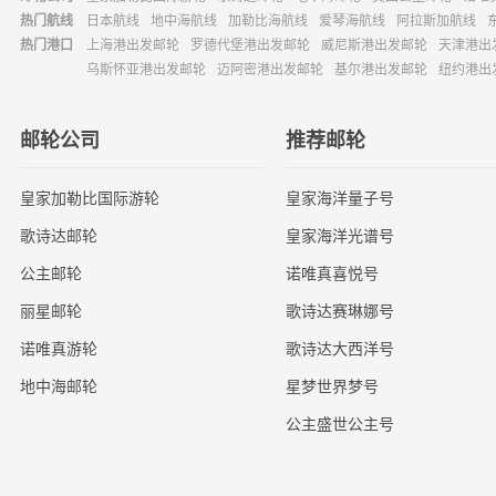
热门航线
日本航线
地中海航线
加勒比海航线
爱琴海航线
阿拉斯加航线
热门港口
上海港出发邮轮
罗德代堡港出发邮轮
威尼斯港出发邮轮
天津港出
乌斯怀亚港出发邮轮
迈阿密港出发邮轮
基尔港出发邮轮
纽约港出
邮轮公司
推荐邮轮
皇家加勒比国际游轮
皇家海洋量子号
歌诗达邮轮
皇家海洋光谱号
公主邮轮
诺唯真喜悦号
丽星邮轮
歌诗达赛琳娜号
诺唯真游轮
歌诗达大西洋号
地中海邮轮
星梦世界梦号
公主盛世公主号