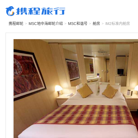
携程邮轮
>
MSC地中海邮轮
介绍
>
MSC和谐号
>
舱房
>
IM2
标准内舱房