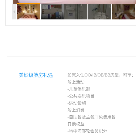
美妙级舱房礼遇
如您入住OO/IB/OB/BB房型，可享：
船上活动:
-儿童俱乐部
-公共娱乐项目
-运动设施
船上消费:
-自助餐及主餐厅免费用餐
其他权益:
-地中海邮轮会员积分