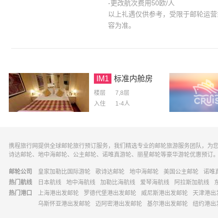
-更改航次费用50欧/人
以上礼遇仅供参考，受限于邮轮运营
容为准。
IM1
标准内舱房
楼层
7,8层
入住
1-4
人
携程旅行网提供全球邮轮旅行预订服务，我们精选专业的邮轮旅游服务团队，为
诗达邮轮、地中海邮轮、公主邮轮、诺唯真游轮、丽星邮轮等豪华游轮优惠预订
邮轮公司
皇家加勒比国际游轮
歌诗达邮轮
地中海邮轮
美国公主邮轮
诺唯
热门航线
日本航线
地中海航线
加勒比海航线
爱琴海航线
阿拉斯加航线
热门港口
上海港出发邮轮
罗德代堡港出发邮轮
威尼斯港出发邮轮
天津港出
乌斯怀亚港出发邮轮
迈阿密港出发邮轮
基尔港出发邮轮
纽约港出