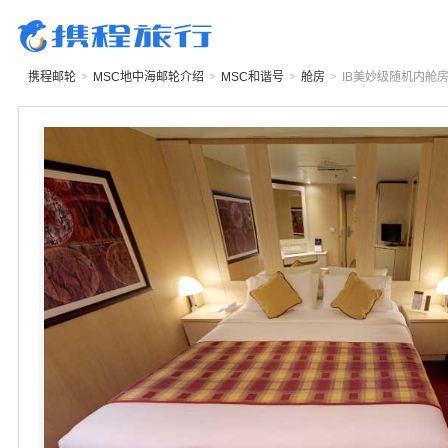
携程邮轮
>
MSC地中海邮轮
介绍
>
MSC和谐号
>
舱房
>
IB
美妙级随机内舱