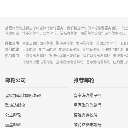
携程旅行网提供全球邮轮旅行预订服务，我们精选专业的邮轮旅游服务团队，为
诗达邮轮、地中海邮轮、公主邮轮、诺唯真游轮、丽星邮轮等豪华游轮优惠预订
邮轮公司
皇家加勒比国际游轮
歌诗达邮轮
地中海邮轮
美国公主邮轮
诺唯
热门航线
日本航线
地中海航线
加勒比海航线
爱琴海航线
阿拉斯加航线
热门港口
上海港出发邮轮
罗德代堡港出发邮轮
威尼斯港出发邮轮
天津港出
乌斯怀亚港出发邮轮
迈阿密港出发邮轮
基尔港出发邮轮
纽约港出
邮轮公司
推荐邮轮
皇家加勒比国际游轮
皇家海洋量子号
歌诗达邮轮
皇家海洋光谱号
公主邮轮
诺唯真喜悦号
丽星邮轮
歌诗达赛琳娜号