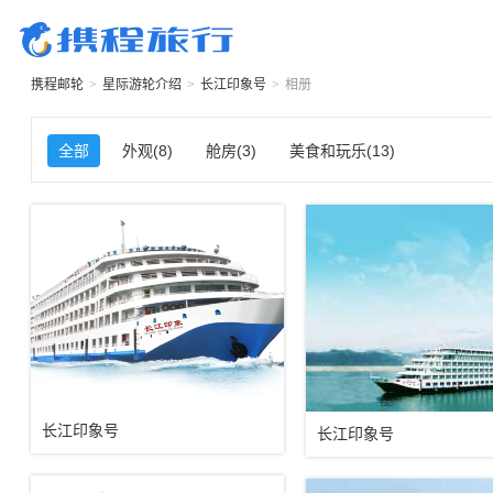
携程邮轮
>
星际游轮
介绍
>
长江印象号
>
相册
全部
外观(8)
舱房(3)
美食和玩乐(13)
长江印象号
长江印象号