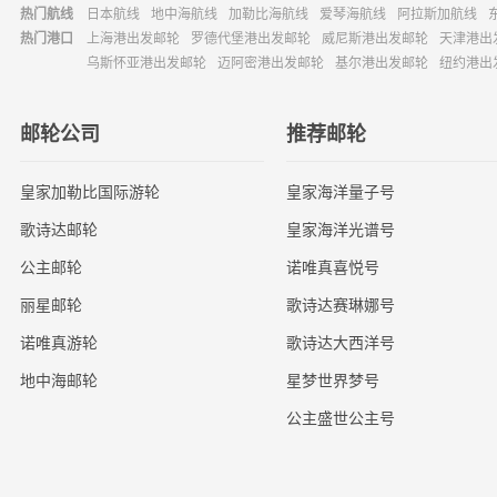
热门航线
日本航线
地中海航线
加勒比海航线
爱琴海航线
阿拉斯加航线
热门港口
上海港出发邮轮
罗德代堡港出发邮轮
威尼斯港出发邮轮
天津港出
乌斯怀亚港出发邮轮
迈阿密港出发邮轮
基尔港出发邮轮
纽约港出
邮轮公司
推荐邮轮
皇家加勒比国际游轮
皇家海洋量子号
歌诗达邮轮
皇家海洋光谱号
公主邮轮
诺唯真喜悦号
丽星邮轮
歌诗达赛琳娜号
诺唯真游轮
歌诗达大西洋号
地中海邮轮
星梦世界梦号
公主盛世公主号