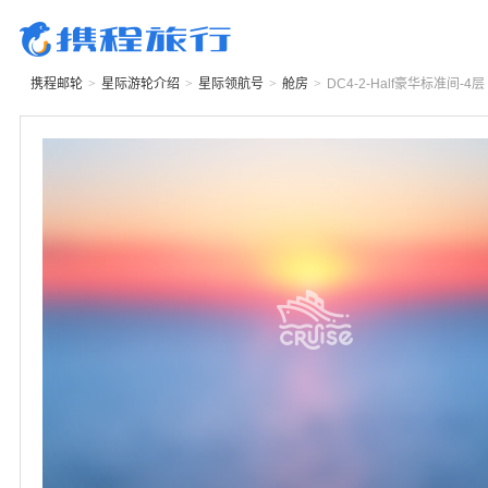
携程邮轮
>
星际游轮
介绍
>
星际领航号
>
舱房
>
DC4-2-Half
豪华标准间-4