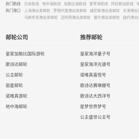
热门航线
日本航线
地中海航线
加勒比海航线
爱琴海航线
阿拉斯加航线
热门港口
上海港出发邮轮
罗德代堡港出发邮轮
威尼斯港出发邮轮
天津港出
乌斯怀亚港出发邮轮
迈阿密港出发邮轮
基尔港出发邮轮
纽约港出
邮轮公司
推荐邮轮
皇家加勒比国际游轮
皇家海洋量子号
歌诗达邮轮
皇家海洋光谱号
公主邮轮
诺唯真喜悦号
丽星邮轮
歌诗达赛琳娜号
诺唯真游轮
歌诗达大西洋号
地中海邮轮
星梦世界梦号
公主盛世公主号