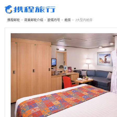
携程邮轮
>
荷美邮轮
介绍
>
欧偌丹号
>
舱房
>
J
大型内舱房