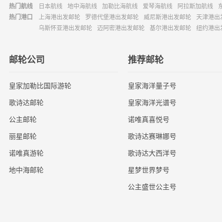
热门航线
日本航线
地中海航线
加勒比海航线
爱琴海航线
阿拉斯加航线
热门港口
上海港出发邮轮
罗德代堡港出发邮轮
威尼斯港出发邮轮
天津港出
乌斯怀亚港出发邮轮
迈阿密港出发邮轮
基尔港出发邮轮
纽约港出
邮轮公司
推荐邮轮
皇家加勒比国际游轮
皇家海洋量子号
歌诗达邮轮
皇家海洋光谱号
公主邮轮
诺唯真喜悦号
丽星邮轮
歌诗达赛琳娜号
诺唯真游轮
歌诗达大西洋号
地中海邮轮
星梦世界梦号
公主盛世公主号