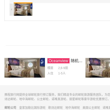
Oceanview
随机海景房
楼层
2,6-9层
入住
1-5
人
携程旅行网提供全球邮轮旅行预订服务，我们精选专业的邮轮旅游服务团队，为
诗达邮轮、地中海邮轮、公主邮轮、诺唯真游轮、丽星邮轮等豪华游轮优惠预订
邮轮公司
皇家加勒比国际游轮
歌诗达邮轮
地中海邮轮
美国公主邮轮
诺唯