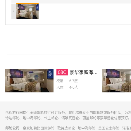
08C
豪华家庭海景房
楼层
6,7层
入住
4-5
人
携程旅行网提供全球邮轮旅行预订服务，我们精选专业的邮轮旅游服务团队，为
诗达邮轮、地中海邮轮、公主邮轮、诺唯真游轮、丽星邮轮等豪华游轮优惠预订
邮轮公司
皇家加勒比国际游轮
歌诗达邮轮
地中海邮轮
美国公主邮轮
诺唯