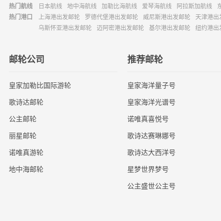
热门航线
日本航线
地中海航线
加勒比海航线
爱琴海航线
阿拉斯加航线
热门港口
上海港出发邮轮
罗德代堡港出发邮轮
威尼斯港出发邮轮
天津港出
乌斯怀亚港出发邮轮
迈阿密港出发邮轮
基尔港出发邮轮
纽约港出
邮轮公司
推荐邮轮
皇家加勒比国际游轮
皇家海洋量子号
歌诗达邮轮
皇家海洋光谱号
公主邮轮
诺唯真喜悦号
丽星邮轮
歌诗达赛琳娜号
诺唯真游轮
歌诗达大西洋号
地中海邮轮
星梦世界梦号
公主盛世公主号