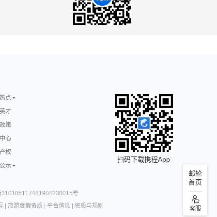
热点
英才
政策
中心
产权
扫码下载携程App
公示
邮轮
首页
10105117481904230015号
号
|
旅游度假资质
|
平台信息
|
资质与规则
客服