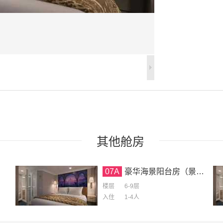
其他
舱房
07A
豪华海景阳台房（景观受阻）
楼层
6-9层
入住
1-4
人