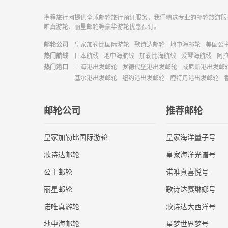
携程旅行网提供全球邮轮旅行预订服务，我们精选专业的邮轮旅游服
唯真游轮、丽星邮轮等豪华游轮优惠预订。
邮轮公司
皇家加勒比国际游轮
歌诗达邮轮
地中海邮轮
美国公
热门航线
日本航线
地中海航线
加勒比海航线
爱琴海航线
阿
热门港口
上海港出发邮轮
罗德代堡港出发邮轮
威尼斯港出发邮
基尔港出发邮轮
纽约港出发邮轮
鹿特丹港出发邮轮
邮轮公司
推荐邮轮
皇家加勒比国际游轮
皇家海洋量子号
歌诗达邮轮
皇家海洋光谱号
公主邮轮
诺唯真喜悦号
丽星邮轮
歌诗达赛琳娜号
诺唯真游轮
歌诗达大西洋号
地中海邮轮
星梦世界梦号