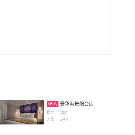
05A
豪华海景阳台房
楼层
10层
入住
1-4
人