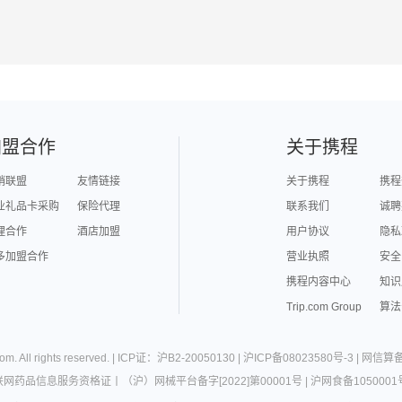
加盟合作
关于携程
销联盟
友情链接
关于携程
携程
业礼品卡采购
保险代理
联系我们
诚聘
理合作
酒店加盟
用户协议
隐私
多加盟合作
营业执照
安全
携程内容中心
知识
Trip.com Group
算法
com
. All rights reserved. |
ICP证：沪B2-20050130
|
沪ICP备08023580号-3
|
网信算备3
联网药品信息服务资格证
丨
（沪）网械平台备字[2022]第00001号
|
沪网食备1050001