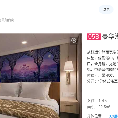
登录
海景阳台房
05B
豪华
从舒适宁静而宽敞
床垫，优质浴巾，带遥
口，全身镜，充足
机，带语音信箱的
付费）。带沙发、
分开；“分体式浴
侧配有梳妆台、水
物品）；起居区配
人下拉床供第三四
入住
1-4
人
面积
22.5m²
具体位置
8,9层