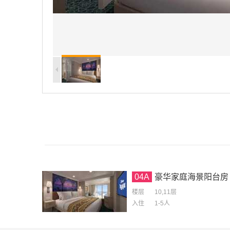
04A
豪华家庭海景阳台房
楼层
10,11层
入住
1-5
人