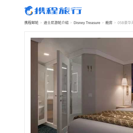
携程邮轮
>
迪士尼游轮
介绍
>
Disney Treasure
>
舱房
>
05B
豪华