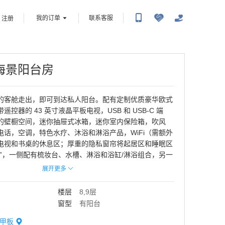
我的订单
联系客服
注册
海景阳台房
的客舱走出，即可到达私人阳台。配有定制优质豪华欧式
控器的 43 英寸液晶平板电视，USB 和 USB-C 端
的壁橱空间，迷你抽屉式冰箱，迷你室内保险箱，吹风
电话，空调，特色水疗、沐浴和淋浴产品，WiFi（需额外
电视和书桌的休息区；厚重的隐私窗帘将起居区和睡眠区
室”，一侧配有梳妆台、水槽、淋浴和浴缸/淋浴组合，另一
槽和马桶；高架木床架（可在床下存放行李箱和其他大件
展开更多
有美观而实用的橱柜。部分房间配有单人沙发床和上铺单
位客人入住。
楼层
8,9层
窗型
有阳台
甲板