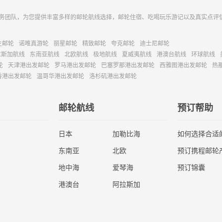
务团队，为您提供丰富多样的邮轮航线选择，邮轮住宿、吃喝玩乐游记以及真实点评
主邮轮
诺唯真游轮
丽星邮轮
精致邮轮
夸克邮轮
迪士尼邮轮
拉斯加航线
东南亚航线
北欧航线
极地航线
夏威夷航线
港澳台航线
环球航线
轮
天津港出发邮轮
罗马港出发邮轮
巴塞罗那港出发邮轮
西雅图港出发邮轮
热
香港出发邮轮
温哥华港出发邮轮
洛杉矶港出发邮轮
邮轮航线
预订帮助
日本
加勒比海
如何选择合适
东南亚
北欧
预订携程邮轮
地中海
爱琴海
预订锦囊
港澳台
阿拉斯加