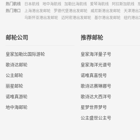
热门航线
日本航线
地中海航线
加勒比海航线
爱琴海航线
阿拉斯加航线
热门港口
上海港出发邮轮
罗德代堡港出发邮轮
威尼斯港出发邮轮
天津港出
乌斯怀亚港出发邮轮
迈阿密港出发邮轮
基尔港出发邮轮
纽约港出
邮轮公司
推荐邮轮
皇家加勒比国际游轮
皇家海洋量子号
歌诗达邮轮
皇家海洋光谱号
公主邮轮
诺唯真喜悦号
丽星邮轮
歌诗达赛琳娜号
诺唯真游轮
歌诗达大西洋号
地中海邮轮
星梦世界梦号
公主盛世公主号