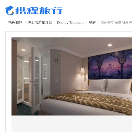
携程邮轮
>
迪士尼游轮
介绍
>
Disney Treasure
>
舱房
>
05A
豪华海景阳台房