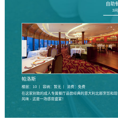
自助
3
间
帕洛斯
楼层：
10
容纳：
暂无
消费：
免费
在这家别致的成人专属餐厅品尝经典的意大利北部烹饪和现
风味 - 这是一场感官盛宴！