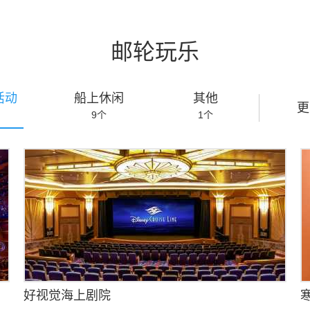
邮轮玩乐
活动
船上休闲
其他
更
9
个
1
个
好视觉海上剧院
寒