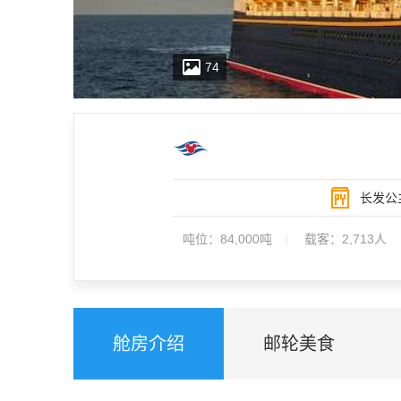
74
这艘外观经典、充满现代便利设施的游轮设有高速水
长发公
少年设计的富有想象力的俱乐部。
吨位：
84,000吨
载客：
2,713人
舱房介绍
邮轮美食