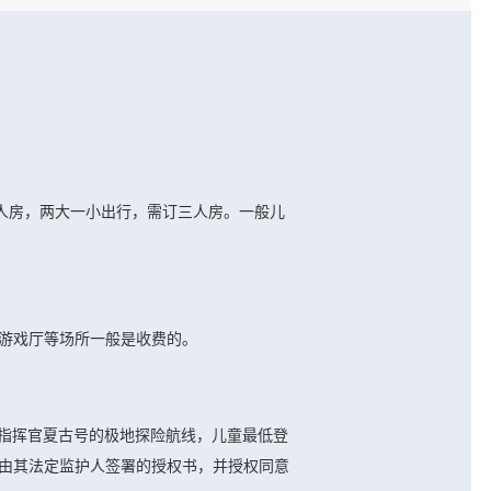
人房，两大一小出行，需订三人房。一般儿
子游戏厅等场所一般是收费的。
登船。指挥官夏古号的极地探险航线，儿童最低登
供由其法定监护人签署的授权书，并授权同意