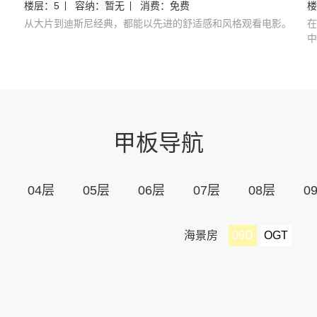
楼层：
5
容纳：
暂无
消费：
免费
楼
从大片到迪斯尼经典，都能以先进的舒适感和风格观看电影。
在
中
甲板导航
04
层
05
层
06
层
07
层
08
层
0
海景房
09D
OGT