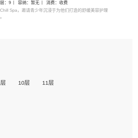
层：
9
容纳：
暂无
消费：
收费
楼层：
9
Chill Spa，邀请青少年沉浸于为他们打造的舒缓美容护理
在这个活
。
影，玩游
9
层
10
层
11
层