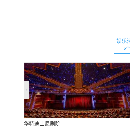
娱乐
5
个
华特迪士尼剧院