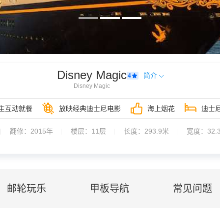
Disney Magic
4
简介
Disney Magic
上冲浪滑水道、专为儿童设计的嬉水区、长发公主皇家餐桌餐厅、专为成人设计的 Fath
主互动就餐
放映经典迪士尼电影
海上烟花
迪士
翻修：2015年
楼层：
11层
长度：
293.9米
宽度：
32.
邮轮玩乐
甲板导航
常见问题