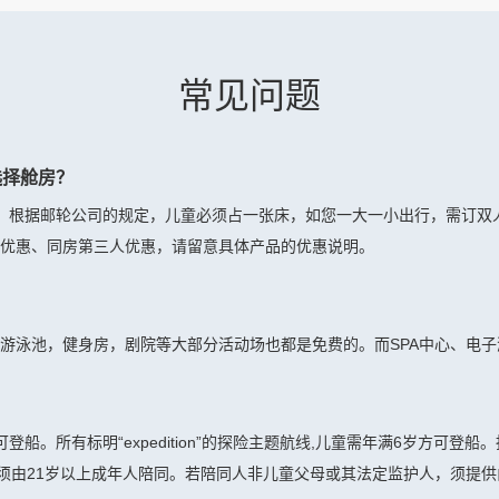
常见问题
选择舱房？
。根据邮轮公司的规定，儿童必须占一张床，如您一大一小出行，需订双
优惠、同房第三人优惠，请留意具体产品的优惠说明。
游泳池，健身房，剧院等大部分活动场也都是免费的。而SPA中心、电
船。所有标明“expedition”的探险主题航线,儿童需年满6岁方可
，须由21岁以上成年人陪同。若陪同人非儿童父母或其法定监护人，须提