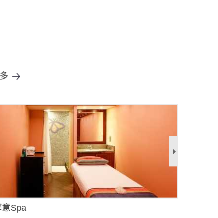
多
意Spa
边缘