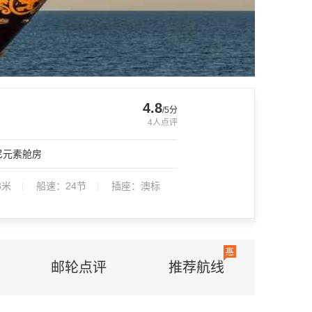
4.8
/5分
4
人点评
oms 和 Keys 夜总会，以及专为儿童、青
尼元素舱房
3米
船速：
24节
插座：
澳标
邮轮点评
推荐航线