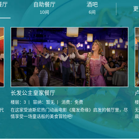
餐厅
自助餐厅
酒吧
更
10
间
6
间
长发公主皇家餐厅
楼层：
3
容纳：
暂无
消费：
免费
楼
代
在这家受迪斯尼热门动画电影《魔发奇缘》启发的餐厅里，尽
无
情享受一场童话般的美食冒险吧!
晨