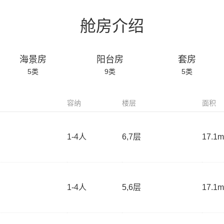
舱房介绍
海景房
阳台房
套房
5
类
9
类
5
类
容纳
楼层
面积
1-4
人
6,7层
17.1m
1-4
人
5,6层
17.1m