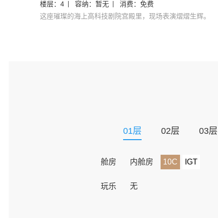
楼层：
4
容纳：
暂无
消费：
免费
这座璀璨的海上高科技剧院宫殿里，现场表演熠熠生辉。
01
层
02
层
03
层
舱房
内舱房
10C
IGT
玩乐
无