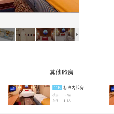
其他
舱房
11B
标准内舱房
楼层
5-7层
入住
1-4
人