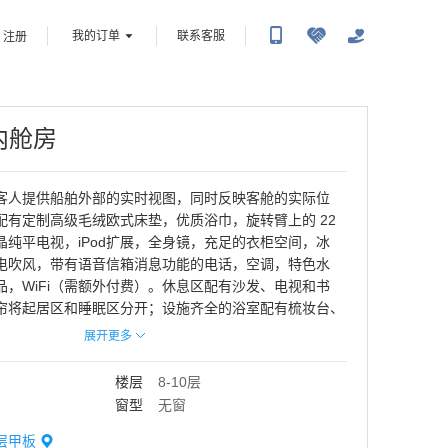
我的订单
联系客服
注册
内舱房
客人提供船舶外部的实时视图，同时反映客舱的实际位
配有定制高级毛绒欧式床垫，优质浴巾，旋转臂上的 22
晶纯平电视，iPod扩展，全身镜，充足的衣柜空间，冰
电吹风，带有语音信箱消息功能的电话，空调，特色水
品，WiFi（需额外付费）。休息区配有沙发、电视和书
帘将起居区和睡眠区分开；设施齐全的浴室配有梳妆台、
；高架木质床架（可在床下存放行李箱和其他大件物
展开更多
凳（内部空心储物空间），起居区有吸引力且实用的橱
单人沙发床或上铺下拉床供第三四位客人入住。
楼层
8-10层
窗型
无窗
层
甲板