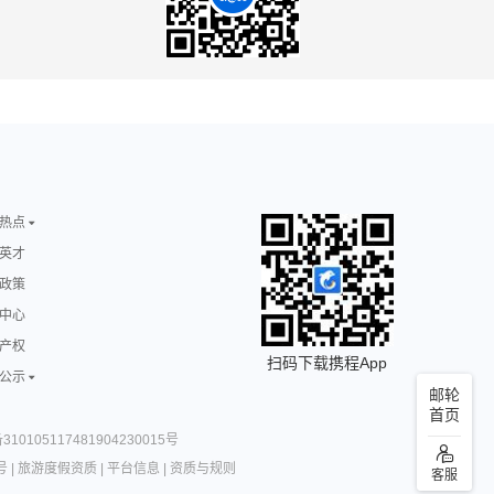
热点
英才
政策
中心
产权
扫码下载携程App
公示
邮轮
首页
10105117481904230015号
号
|
旅游度假资质
|
平台信息
|
资质与规则
客服