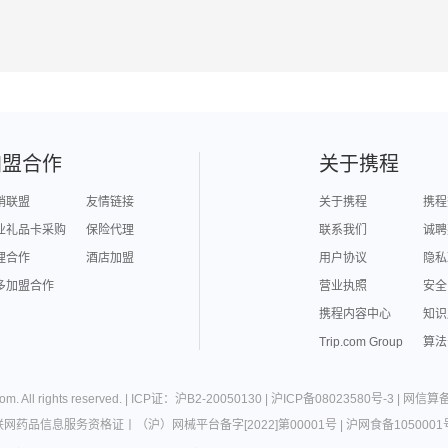
加盟合作
关于携程
销联盟
友情链接
关于携程
携程
业礼品卡采购
保险代理
联系我们
诚聘
理合作
酒店加盟
用户协议
隐私
多加盟合作
营业执照
安全
携程内容中心
知识
Trip.com Group
算法
com
. All rights reserved. |
ICP证：沪B2-20050130
|
沪ICP备08023580号-3
|
网信算备3
联网药品信息服务资格证
丨
（沪）网械平台备字[2022]第00001号
|
沪网食备1050001