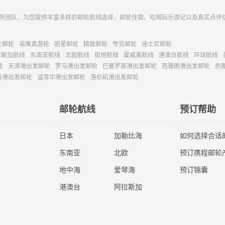
务团队，为您提供丰富多样的邮轮航线选择，邮轮住宿、吃喝玩乐游记以及真实点评
主邮轮
诺唯真游轮
丽星邮轮
精致邮轮
夸克邮轮
迪士尼邮轮
拉斯加航线
东南亚航线
北欧航线
极地航线
夏威夷航线
港澳台航线
环球航线
轮
天津港出发邮轮
罗马港出发邮轮
巴塞罗那港出发邮轮
西雅图港出发邮轮
热
香港出发邮轮
温哥华港出发邮轮
洛杉矶港出发邮轮
邮轮航线
预订帮助
日本
加勒比海
如何选择合适
东南亚
北欧
预订携程邮轮
地中海
爱琴海
预订锦囊
港澳台
阿拉斯加