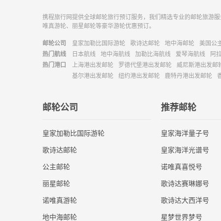
携程旅行网提供全球邮轮旅行预订服务，我们精选专业的邮轮旅游服
唯真游轮、丽星邮轮等豪华游轮优惠预订。
邮轮公司
皇家加勒比国际游轮
歌诗达邮轮
地中海邮轮
美国公
热门航线
日本航线
地中海航线
加勒比海航线
爱琴海航线
阿
热门港口
上海港出发邮轮
罗德代堡港出发邮轮
威尼斯港出发邮
基尔港出发邮轮
纽约港出发邮轮
鹿特丹港出发邮轮
邮轮公司
推荐邮轮
皇家加勒比国际游轮
皇家海洋量子号
歌诗达邮轮
皇家海洋光谱号
公主邮轮
诺唯真喜悦号
丽星邮轮
歌诗达赛琳娜号
诺唯真游轮
歌诗达大西洋号
地中海邮轮
星梦世界梦号