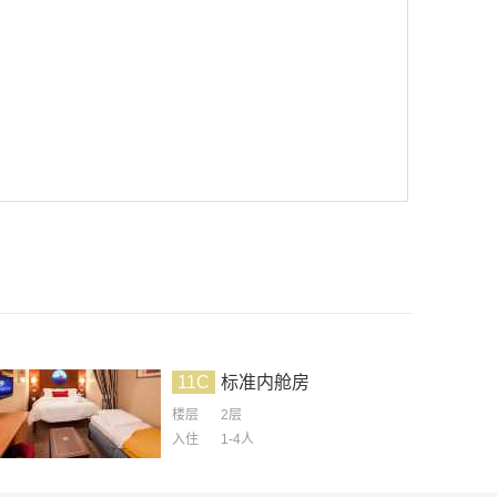
11C
标准内舱房
楼层
2层
入住
1-4
人