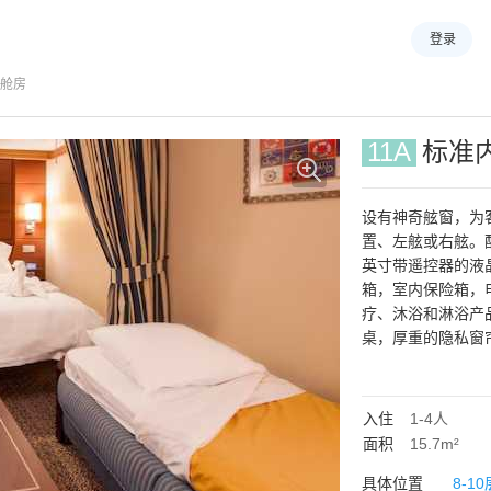
登录
舱房
11A
标准
设有神奇舷窗，为
置、左舷或右舷。
英寸带遥控器的液
箱，室内保险箱，
疗、沐浴和淋浴产
桌，厚重的隐私窗
水槽、淋浴和浴缸
品），皮革软垫脚
柜。部分房间配有
入住
1-4
人
面积
15.7m²
具体位置
8-10