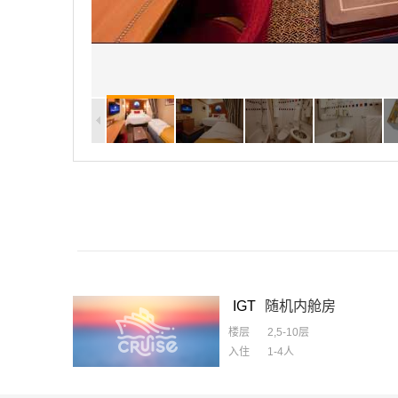
IGT
随机内舱房
楼层
2,5-10层
入住
1-4
人