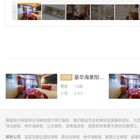
05B
豪华海景阳台房
楼层
7,8层
入住
1-4
人
携程旅行网提供全球邮轮旅行预订服务，我们精选专业的邮轮旅游服务团队，为
诗达邮轮、地中海邮轮、公主邮轮、诺唯真游轮、丽星邮轮等豪华游轮优惠预订
邮轮公司
皇家加勒比国际游轮
歌诗达邮轮
地中海邮轮
美国公主邮轮
诺唯