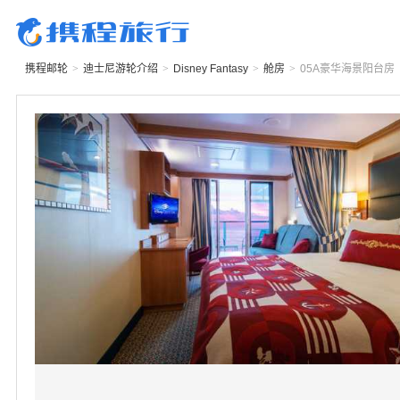
携程邮轮
>
迪士尼游轮
介绍
>
Disney Fantasy
>
舱房
>
05A
豪华海景阳台房