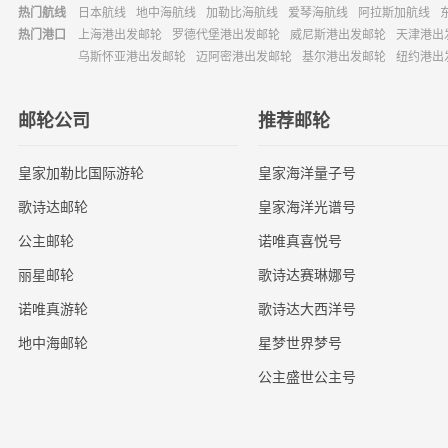
热门航线
日本航线
地中海航线
加勒比海航线
爱琴海航线
阿拉斯加航线
热门港口
上海港出发邮轮
罗德代堡港出发邮轮
威尼斯港出发邮轮
天津港出
乌斯怀亚港出发邮轮
迈阿密港出发邮轮
基尔港出发邮轮
纽约港出
邮轮公司
推荐邮轮
皇家加勒比国际游轮
皇家海洋量子号
歌诗达邮轮
皇家海洋光谱号
公主邮轮
诺唯真喜悦号
丽星邮轮
歌诗达赛琳娜号
诺唯真游轮
歌诗达大西洋号
地中海邮轮
星梦世界梦号
公主盛世公主号