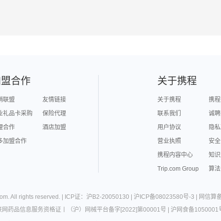
加盟合作
关于携程
销联盟
友情链接
关于携程
携程
业礼品卡采购
保险代理
联系我们
诚聘
理合作
酒店加盟
用户协议
隐私
多加盟合作
营业执照
安全
携程内容中心
知识
Trip.com Group
算法
com
. All rights reserved. |
ICP证：沪B2-20050130
|
沪ICP备08023580号-3
|
网信算备3
联网药品信息服务资格证
丨
（沪）网械平台备字[2022]第00001号
|
沪网食备1050001