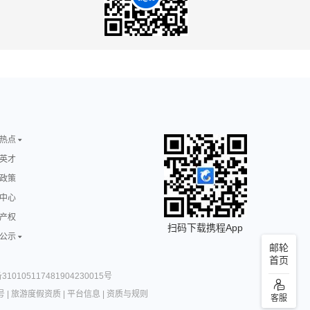
热点
英才
政策
中心
产权
扫码下载携程App
公示
邮轮
首页
10105117481904230015号
号
|
旅游度假资质
|
平台信息
|
资质与规则
客服