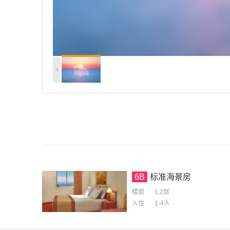
6B
标准海景房
楼层
1,2层
入住
1-4
人