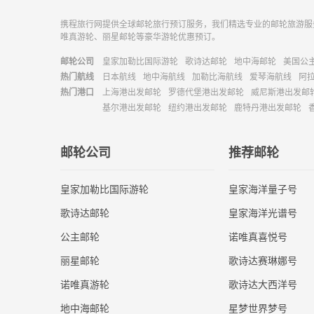
携程旅行网提供全球邮轮旅行预订服务，我们精选专业的邮轮旅游服
唯真游轮、丽星邮轮等豪华游轮优惠预订。
邮轮公司
皇家加勒比国际游轮
歌诗达邮轮
地中海邮轮
美国公
热门航线
日本航线
地中海航线
加勒比海航线
爱琴海航线
阿
热门港口
上海港出发邮轮
罗德代堡港出发邮轮
威尼斯港出发邮
基尔港出发邮轮
纽约港出发邮轮
鹿特丹港出发邮轮
邮轮公司
推荐邮轮
皇家加勒比国际游轮
皇家海洋量子号
歌诗达邮轮
皇家海洋光谱号
公主邮轮
诺唯真喜悦号
丽星邮轮
歌诗达赛琳娜号
诺唯真游轮
歌诗达大西洋号
地中海邮轮
星梦世界梦号