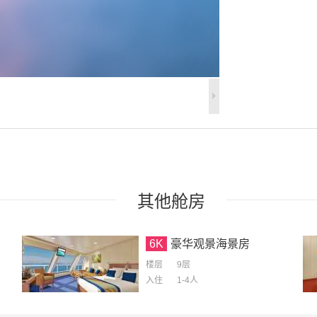
其他
舱房
6K
豪华观景海景房
楼层
9层
入住
1-4
人