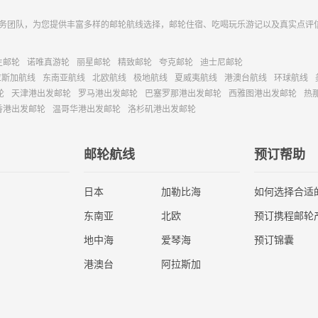
务团队，为您提供丰富多样的邮轮航线选择，邮轮住宿、吃喝玩乐游记以及真实点评
主邮轮
诺唯真游轮
丽星邮轮
精致邮轮
夸克邮轮
迪士尼邮轮
拉斯加航线
东南亚航线
北欧航线
极地航线
夏威夷航线
港澳台航线
环球航线
轮
天津港出发邮轮
罗马港出发邮轮
巴塞罗那港出发邮轮
西雅图港出发邮轮
热
香港出发邮轮
温哥华港出发邮轮
洛杉矶港出发邮轮
邮轮航线
预订帮助
日本
加勒比海
如何选择合适
东南亚
北欧
预订携程邮轮
地中海
爱琴海
预订锦囊
港澳台
阿拉斯加