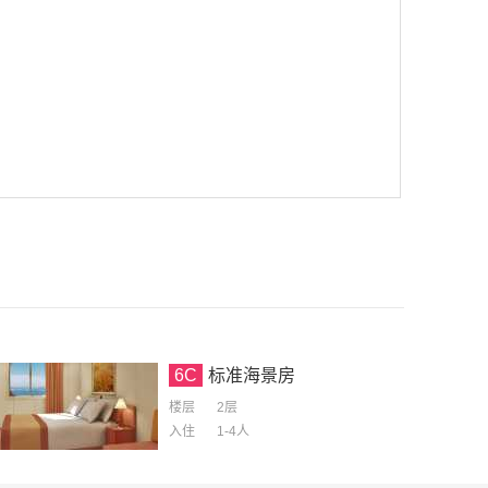
6C
标准海景房
楼层
2层
入住
1-4
人