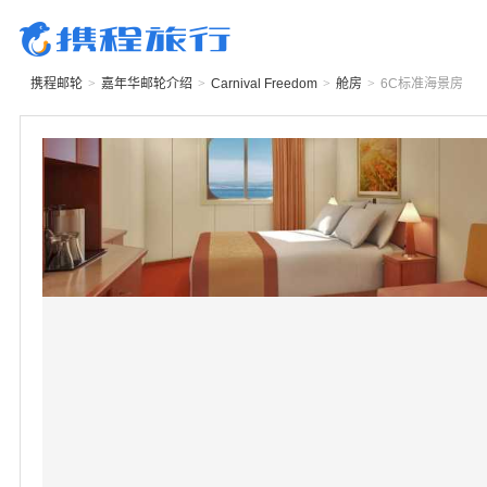
携程邮轮
>
嘉年华邮轮
介绍
>
Carnival Freedom
>
舱房
>
6C
标准海景房