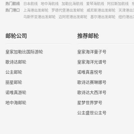
热门航线
日本航线
地中海航线
加勒比海航线
爱琴海航线
阿拉斯加航线
热门港口
上海港出发邮轮
罗德代堡港出发邮轮
威尼斯港出发邮轮
天津港出
乌斯怀亚港出发邮轮
迈阿密港出发邮轮
基尔港出发邮轮
纽约港出
邮轮公司
推荐邮轮
皇家加勒比国际游轮
皇家海洋量子号
歌诗达邮轮
皇家海洋光谱号
公主邮轮
诺唯真喜悦号
丽星邮轮
歌诗达赛琳娜号
诺唯真游轮
歌诗达大西洋号
地中海邮轮
星梦世界梦号
公主盛世公主号