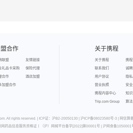
加盟合作
关于携程
销联盟
友情链接
关于携程
携程
业礼品卡采购
保险代理
联系我们
诚聘
理合作
酒店加盟
用户协议
隐私
多加盟合作
营业执照
安全
携程内容中心
知识
Trip.com Group
算法
com
. All rights reserved. |
ICP证：沪B2-20050130
|
沪ICP备08023580号-3
|
网信算备3
联网药品信息服务资格证
丨
（沪）网械平台备字[2022]第00001号
|
沪网食备1050001