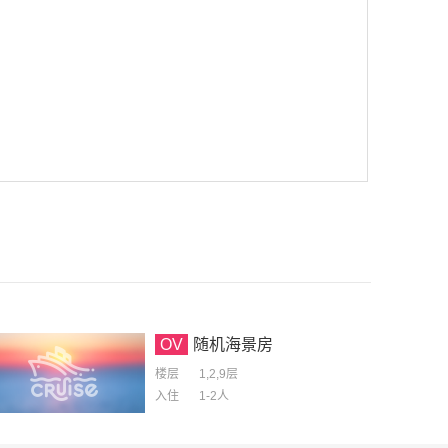
OV
随机海景房
楼层
1,2,9层
入住
1-2
人