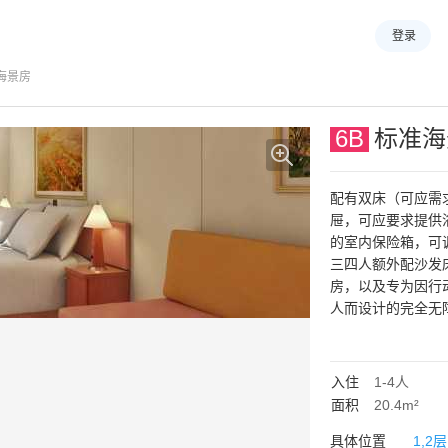
登录
海景房
6B
标准海
配有双床（可应需
屉，可应要求提供
的室内保险箱，可
三四人额外配沙发
房，以及专为因行
人而设计的完全无障
入住
1-4
人
面积
20.4m²
具体位置
1,2层