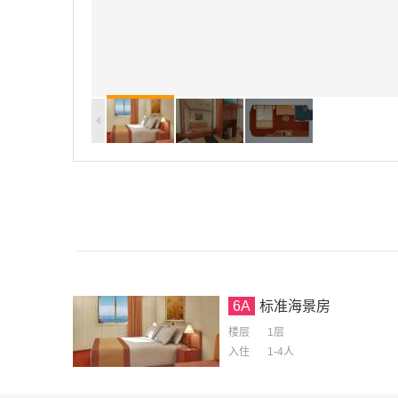
6A
标准海景房
楼层
1层
入住
1-4
人