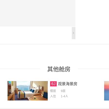
其他
舱房
6J
观景海景房
楼层
9层
入住
1-4
人