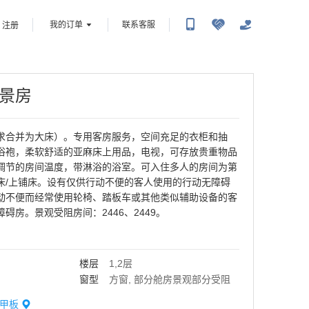
我的订单
联系客服
注册
景房
求合并为大床）。专用客房服务，空间充足的衣柜和抽
浴袍，柔软舒适的亚麻床上用品，电视，可存放贵重物品
调节的房间温度，带淋浴的浴室。可入住多人的房间为第
床/上铺床。设有仅供行动不便的客人使用的行动无障碍
动不便而经常使用轮椅、踏板车或其他类似辅助设备的客
碍房。景观受阻房间：2446、2449。
楼层
1,2层
窗型
方窗, 部分舱房景观部分受阻
甲板