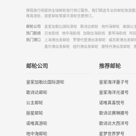
携程旅行网提供全球邮轮旅行预订服务，我们精选专业的邮轮旅游服
唯真游轮、丽星邮轮等豪华游轮优惠预订。
邮轮公司
皇家加勒比国际游轮
歌诗达邮轮
地中海邮轮
美国公
热门航线
日本航线
地中海航线
加勒比海航线
爱琴海航线
阿
热门港口
上海港出发邮轮
罗德代堡港出发邮轮
威尼斯港出发邮
基尔港出发邮轮
纽约港出发邮轮
鹿特丹港出发邮轮
邮轮公司
推荐邮轮
皇家加勒比国际游轮
皇家海洋量子号
歌诗达邮轮
皇家海洋光谱号
公主邮轮
诺唯真喜悦号
丽星邮轮
歌诗达赛琳娜号
诺唯真游轮
歌诗达大西洋号
地中海邮轮
星梦世界梦号