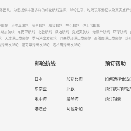
务团队，为您提供丰富多样的邮轮航线选择，邮轮住宿、吃喝玩乐游记以及真实点评
主邮轮
诺唯真游轮
丽星邮轮
精致邮轮
夸克邮轮
迪士尼邮轮
拉斯加航线
东南亚航线
北欧航线
极地航线
夏威夷航线
港澳台航线
环球航线
轮
天津港出发邮轮
罗马港出发邮轮
巴塞罗那港出发邮轮
西雅图港出发邮轮
热
香港出发邮轮
温哥华港出发邮轮
洛杉矶港出发邮轮
邮轮航线
预订帮助
日本
加勒比海
如何选择合适
东南亚
北欧
预订携程邮轮
地中海
爱琴海
预订锦囊
港澳台
阿拉斯加