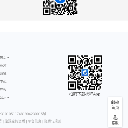
热点
英才
政策
中心
产权
扫码下载携程App
公示
邮轮
首页
10105117481904230015号
号
|
旅游度假资质
|
平台信息
|
资质与规则
客服