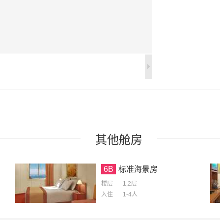
其他
舱房
6B
标准海景房
楼层
1,2层
入住
1-4
人