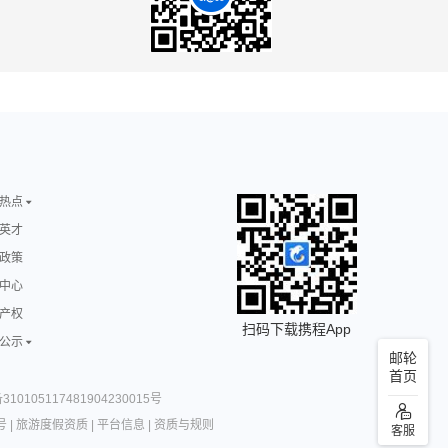
热点
英才
政策
中心
产权
扫码下载携程App
公示
邮轮
首页
10105117481904230015号
号
|
旅游度假资质
|
平台信息
|
资质与规则
客服