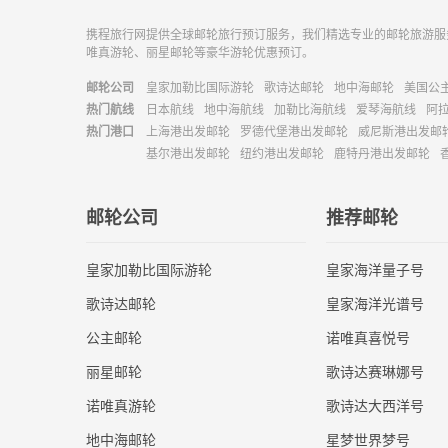
携程旅行网提供全球邮轮旅行预订服务，我们精选专业的邮轮旅游服
唯真游轮、丽星邮轮等豪华游轮优惠预订。
邮轮公司
皇家加勒比国际游轮
歌诗达邮轮
地中海邮轮
美国公
热门航线
日本航线
地中海航线
加勒比海航线
爱琴海航线
阿
热门港口
上海港出发邮轮
罗德代堡港出发邮轮
威尼斯港出发邮
基尔港出发邮轮
纽约港出发邮轮
鹿特丹港出发邮轮
邮轮公司
推荐邮轮
皇家加勒比国际游轮
皇家海洋量子号
歌诗达邮轮
皇家海洋光谱号
公主邮轮
诺唯真喜悦号
丽星邮轮
歌诗达赛琳娜号
诺唯真游轮
歌诗达大西洋号
地中海邮轮
星梦世界梦号