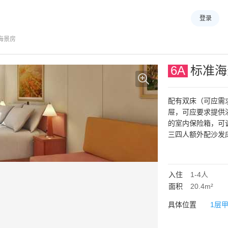
登录
海景房
6A
标准海
配有双床（可应需
屉，可应要求提供
的室内保险箱，可
三四人额外配沙发
入住
1-4
人
面积
20.4m²
具体位置
1层