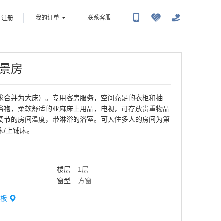
我的订单
联系客服
注册
景房
求合并为大床）。专用客房服务，空间充足的衣柜和抽
浴袍，柔软舒适的亚麻床上用品，电视，可存放贵重物品
调节的房间温度，带淋浴的浴室。可入住多人的房间为第
床/上铺床。
楼层
1层
窗型
方窗
甲板