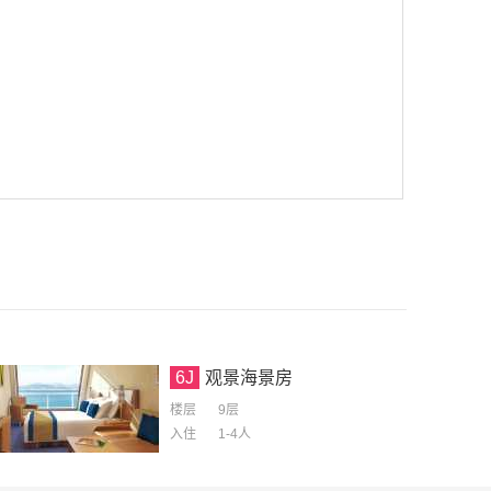
6J
观景海景房
楼层
9层
入住
1-4
人