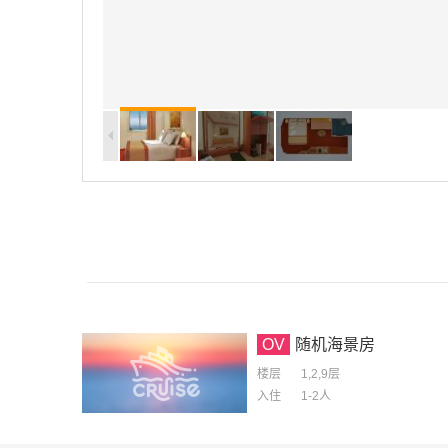
OV
随机海景房
楼层
1,2,9层
入住
1-2
人