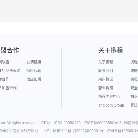
加盟合作
关于携程
销联盟
友情链接
关于携程
携程
业礼品卡采购
保险代理
联系我们
诚聘
理合作
酒店加盟
用户协议
隐私
多加盟合作
营业执照
安全
携程内容中心
知识
Trip.com Group
算法
com
. All rights reserved. |
ICP证：沪B2-20050130
|
沪ICP备08023580号-3
|
网信算备3
联网药品信息服务资格证
丨
（沪）网械平台备字[2022]第00001号
|
沪网食备1050001