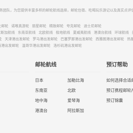
务团队，为您提供丰富多样的邮轮航线选择，邮轮住宿、吃喝玩乐游记以及真实点评
主邮轮
诺唯真游轮
丽星邮轮
精致邮轮
夸克邮轮
迪士尼邮轮
拉斯加航线
东南亚航线
北欧航线
极地航线
夏威夷航线
港澳台航线
环球航线
轮
天津港出发邮轮
罗马港出发邮轮
巴塞罗那港出发邮轮
西雅图港出发邮轮
热
香港出发邮轮
温哥华港出发邮轮
洛杉矶港出发邮轮
邮轮航线
预订帮助
日本
加勒比海
如何选择合适
东南亚
北欧
预订携程邮轮
地中海
爱琴海
预订锦囊
港澳台
阿拉斯加