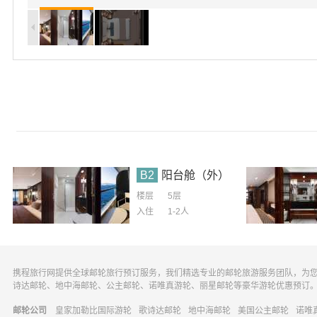
B2
阳台舱（外）
楼层
5层
入住
1-2
人
携程旅行网提供全球邮轮旅行预订服务，我们精选专业的邮轮旅游服务团队，为
诗达邮轮、地中海邮轮、公主邮轮、诺唯真游轮、丽星邮轮等豪华游轮优惠预订
邮轮公司
皇家加勒比国际游轮
歌诗达邮轮
地中海邮轮
美国公主邮轮
诺唯