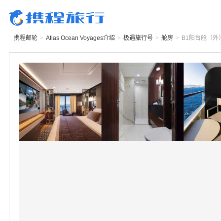
携程邮轮
>
Atlas Ocean Voyages
介绍
>
极遇旅行号
>
舱房
>
B1
阳台舱（外