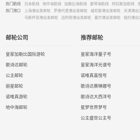
热门航线
日本航线
地中海航线
加勒比海航线
爱琴海航线
阿拉斯加航线
热门港口
上海港出发邮轮
罗德代堡港出发邮轮
威尼斯港出发邮轮
天津港出
乌斯怀亚港出发邮轮
迈阿密港出发邮轮
基尔港出发邮轮
纽约港出
邮轮公司
推荐邮轮
皇家加勒比国际游轮
皇家海洋量子号
歌诗达邮轮
皇家海洋光谱号
公主邮轮
诺唯真喜悦号
丽星邮轮
歌诗达赛琳娜号
诺唯真游轮
歌诗达大西洋号
地中海邮轮
星梦世界梦号
公主盛世公主号