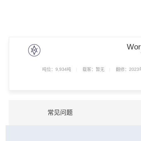
Worl
吨位：
9,934吨
载客：
暂无
翻修：2023
常见问题