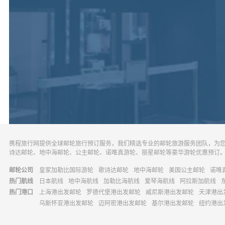
携程旅行网提供全球邮轮旅行预订服务，我们精选专业的邮轮旅游服务团队，为
诗达邮轮、地中海邮轮、公主邮轮、诺唯真游轮、丽星邮轮等豪华游轮优惠预订
邮轮公司
皇家加勒比国际游轮
歌诗达邮轮
地中海邮轮
美国公主邮轮
诺唯
热门航线
日本航线
地中海航线
加勒比海航线
爱琴海航线
阿拉斯加航线
热门港口
上海港出发邮轮
罗德代堡港出发邮轮
威尼斯港出发邮轮
天津港出
乌斯怀亚港出发邮轮
迈阿密港出发邮轮
基尔港出发邮轮
纽约港出