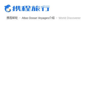
携程邮轮
>
Atlas Ocean Voyages
介绍
>
World Discoverer