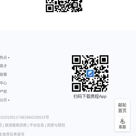
热点
英才
政策
中心
产权
扫码下载携程App
公示
邮轮
首页
10105117481904230015号
号
|
旅游度假资质
|
平台信息
|
资质与规则
客服
主体责任承诺书