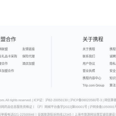
加盟合作
关于携程
销联盟
友情链接
关于携程
携程
业礼品卡采购
保险代理
联系我们
诚聘
理合作
酒店加盟
用户协议
隐私
多加盟合作
营业执照
安全
携程内容中心
知识
Trip.com Group
算法
com
. All rights reserved. |
ICP证：沪B2-20050130
|
沪ICP备08023580号-3
|
网信算备3
联网药品信息服务资格证
丨
（沪）网械平台备字[2022]第00001号
|
沪网食备1050001
报电话021-22500846
丨
全国旅游投诉热线12345
丨
上海市旅游网站落实诚信建设