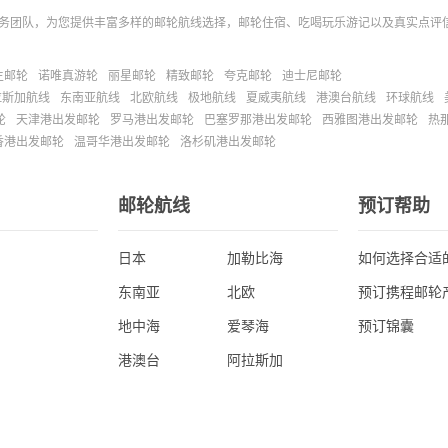
务团队，为您提供丰富多样的邮轮航线选择，邮轮住宿、吃喝玩乐游记以及真实点评
主邮轮
诺唯真游轮
丽星邮轮
精致邮轮
夸克邮轮
迪士尼邮轮
拉斯加航线
东南亚航线
北欧航线
极地航线
夏威夷航线
港澳台航线
环球航线
轮
天津港出发邮轮
罗马港出发邮轮
巴塞罗那港出发邮轮
西雅图港出发邮轮
热
香港出发邮轮
温哥华港出发邮轮
洛杉矶港出发邮轮
邮轮航线
预订帮助
日本
加勒比海
如何选择合适
东南亚
北欧
预订携程邮轮
地中海
爱琴海
预订锦囊
港澳台
阿拉斯加