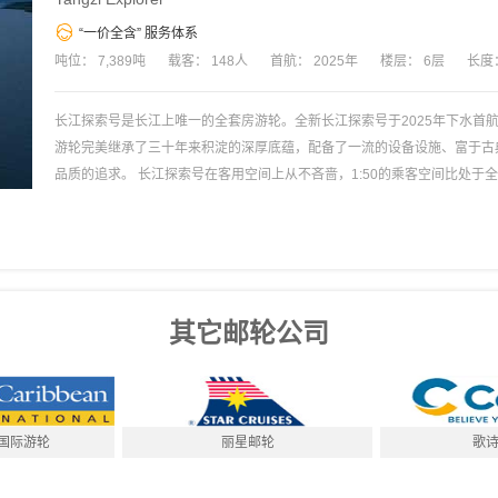
“一价全含” 服务体系
吨位
：
7,389
吨
载客
：
148
人
首航
：
2025
年
楼层
：
6
层
长度
长江探索号是长江上唯一的全套房游轮。全新长江探索号于2025年下水首
游轮完美继承了三十年来积淀的深厚底蕴，配备了一流的设备设施、富于古
品质的追求。 长江探索号在客用空间上从不吝啬，1:50的乘客空间比处
私属的露台，置身客房即可欣赏一线山色江景。 全新长江探索号由世界一
峡大坝升船机标准打造的游轮，可在自己舒适的客房内体验游轮经过三峡大
的比例接近1:1，这是与国际奢华游轮相近的乘服比。船上四间风格各异的
术，并保留了独具特色的人文理念，提供有温度的、无微不至的服务，为您带来无
水的新长江探索号，该船2024年及之前的点评属于老长江探索号，2025
其它邮轮公司
国际游轮
丽星邮轮
歌