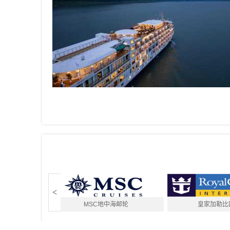
<
ahrten
MSC地中海邮轮
皇家加勒比