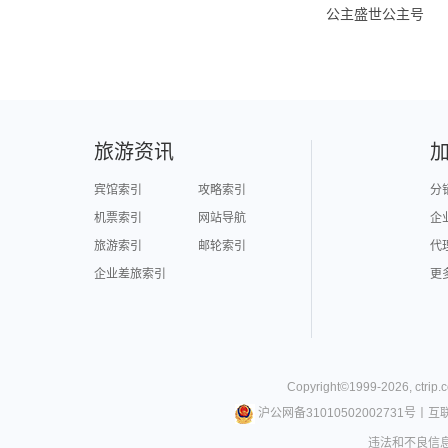
公主盛世公主号
旅游资讯
宾馆索引
攻略索引
分
机票索引
网站导航
企
旅游索引
邮轮索引
代
企业差旅索引
更
Copyright©
1999-
2026
,
ctrip.
沪公网备31010502002731号
丨
互
违法和不良信息举