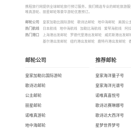
携程旅行网提供全球邮轮旅行预订服务，我们精选专业的邮轮旅游服
唯真游轮、丽星邮轮等豪华游轮优惠预订。
邮轮公司
皇家加勒比国际游轮
歌诗达邮轮
地中海邮轮
美国公
热门航线
日本航线
地中海航线
加勒比海航线
爱琴海航线
阿
热门港口
上海港出发邮轮
罗德代堡港出发邮轮
威尼斯港出发邮
基尔港出发邮轮
纽约港出发邮轮
鹿特丹港出发邮轮
邮轮公司
推荐邮轮
皇家加勒比国际游轮
皇家海洋量子号
歌诗达邮轮
皇家海洋光谱号
公主邮轮
诺唯真喜悦号
丽星邮轮
歌诗达赛琳娜号
诺唯真游轮
歌诗达大西洋号
地中海邮轮
星梦世界梦号