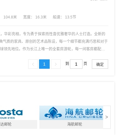
：
104.8
米
宽度
：
16.3
米
船速
：
13.5
节
航，华彩亮相，专为勇于探索而性喜优雅奢华的人士打造。全新的
典气质的家具、原创的艺术品陈设，每一个细节都充满巧思和对于
于全球领先地位。作为长江上唯一的全套房游轮，每一间客房都配备
流内河船舶设计院和国际内装设计师设计，是世界上第一艘按照三
1
到
页
坝升船机，省去换乘的纷扰（升船机检修期间除外）。船员与游客
餐厅，为您提供健康多元的美食体验。 长江探索号广泛使用新技
与伦比的奢华游轮旅行体验。 *** 该船为2025年5月首航下
年后的点评属于新长江探索号。
>
诗达邮轮
海航邮轮