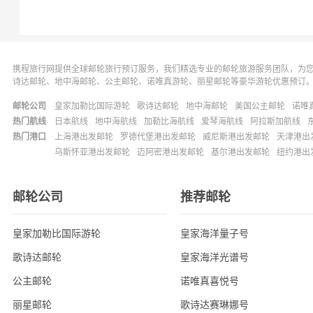
携程旅行网提供全球邮轮旅行预订服务，我们精选专业的邮轮旅游服务团队，为
诗达邮轮、地中海邮轮、公主邮轮、诺唯真游轮、丽星邮轮等豪华游轮优惠预订
邮轮公司
皇家加勒比国际游轮
歌诗达邮轮
地中海邮轮
美国公主邮轮
诺唯
热门航线
日本航线
地中海航线
加勒比海航线
爱琴海航线
阿拉斯加航线
热门港口
上海港出发邮轮
罗德代堡港出发邮轮
威尼斯港出发邮轮
天津港出
乌斯怀亚港出发邮轮
迈阿密港出发邮轮
基尔港出发邮轮
纽约港出
邮轮公司
推荐邮轮
皇家加勒比国际游轮
皇家海洋量子号
歌诗达邮轮
皇家海洋光谱号
公主邮轮
诺唯真喜悦号
丽星邮轮
歌诗达赛琳娜号