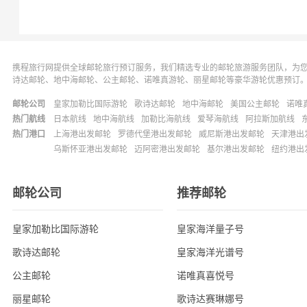
携程旅行网提供全球邮轮旅行预订服务，我们精选专业的邮轮旅游服务团队，为
诗达邮轮、地中海邮轮、公主邮轮、诺唯真游轮、丽星邮轮等豪华游轮优惠预订
邮轮公司
皇家加勒比国际游轮
歌诗达邮轮
地中海邮轮
美国公主邮轮
诺唯
热门航线
日本航线
地中海航线
加勒比海航线
爱琴海航线
阿拉斯加航线
热门港口
上海港出发邮轮
罗德代堡港出发邮轮
威尼斯港出发邮轮
天津港出
乌斯怀亚港出发邮轮
迈阿密港出发邮轮
基尔港出发邮轮
纽约港出
邮轮公司
推荐邮轮
皇家加勒比国际游轮
皇家海洋量子号
歌诗达邮轮
皇家海洋光谱号
公主邮轮
诺唯真喜悦号
丽星邮轮
歌诗达赛琳娜号