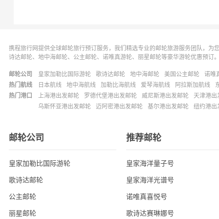
携程旅行网提供全球邮轮旅行预订服务，我们精选专业的邮轮旅游服务团队，为
诗达邮轮、地中海邮轮、公主邮轮、诺唯真游轮、丽星邮轮等豪华游轮优惠预订
邮轮公司
皇家加勒比国际游轮
歌诗达邮轮
地中海邮轮
美国公主邮轮
诺唯
热门航线
日本航线
地中海航线
加勒比海航线
爱琴海航线
阿拉斯加航线
热门港口
上海港出发邮轮
罗德代堡港出发邮轮
威尼斯港出发邮轮
天津港出
乌斯怀亚港出发邮轮
迈阿密港出发邮轮
基尔港出发邮轮
纽约港出
邮轮公司
推荐邮轮
皇家加勒比国际游轮
皇家海洋量子号
歌诗达邮轮
皇家海洋光谱号
公主邮轮
诺唯真喜悦号
丽星邮轮
歌诗达赛琳娜号