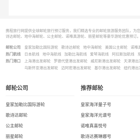
携程旅行网提供全球邮轮旅行预订服务，我们精选专业的邮轮旅游服务团队，为
诗达邮轮、地中海邮轮、公主邮轮、诺唯真游轮、丽星邮轮等豪华游轮优惠预订
邮轮公司
皇家加勒比国际游轮
歌诗达邮轮
地中海邮轮
美国公主邮轮
诺唯
热门航线
日本航线
地中海航线
加勒比海航线
爱琴海航线
阿拉斯加航线
热门港口
上海港出发邮轮
罗德代堡港出发邮轮
威尼斯港出发邮轮
天津港出
乌斯怀亚港出发邮轮
迈阿密港出发邮轮
基尔港出发邮轮
纽约港出
邮轮公司
推荐邮轮
皇家加勒比国际游轮
皇家海洋量子号
歌诗达邮轮
皇家海洋光谱号
公主邮轮
诺唯真喜悦号
丽星邮轮
歌诗达赛琳娜号