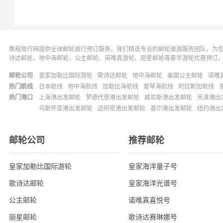
携程旅行网提供全球邮轮旅行预订服务，我们精选专业的邮轮旅游服务团队，为
诗达邮轮、地中海邮轮、公主邮轮、诺唯真游轮、丽星邮轮等豪华游轮优惠预订
邮轮公司
皇家加勒比国际游轮
歌诗达邮轮
地中海邮轮
美国公主邮轮
诺唯
热门航线
日本航线
地中海航线
加勒比海航线
爱琴海航线
阿拉斯加航线
热门港口
上海港出发邮轮
罗德代堡港出发邮轮
威尼斯港出发邮轮
天津港出
乌斯怀亚港出发邮轮
迈阿密港出发邮轮
基尔港出发邮轮
纽约港出
邮轮公司
推荐邮轮
皇家加勒比国际游轮
皇家海洋量子号
歌诗达邮轮
皇家海洋光谱号
公主邮轮
诺唯真喜悦号
丽星邮轮
歌诗达赛琳娜号