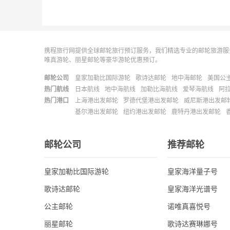
携程旅行网提供全球邮轮旅行预订服务，我们精选专业的邮轮旅游服
唯真游轮、丽星邮轮等豪华游轮优惠预订。
邮轮公司
皇家加勒比国际游轮
歌诗达邮轮
地中海邮轮
美国公
热门航线
日本航线
地中海航线
加勒比海航线
爱琴海航线
阿
热门港口
上海港出发邮轮
罗德代堡港出发邮轮
威尼斯港出发邮
基尔港出发邮轮
纽约港出发邮轮
鹿特丹港出发邮轮
邮轮公司
推荐邮轮
皇家加勒比国际游轮
皇家海洋量子号
歌诗达邮轮
皇家海洋光谱号
公主邮轮
诺唯真喜悦号
丽星邮轮
歌诗达赛琳娜号