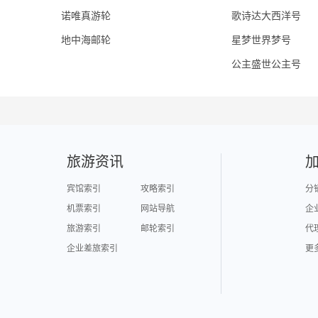
诺唯真游轮
歌诗达大西洋号
地中海邮轮
星梦世界梦号
公主盛世公主号
旅游资讯
宾馆索引
攻略索引
分
机票索引
网站导航
企
旅游索引
邮轮索引
代
企业差旅索引
更