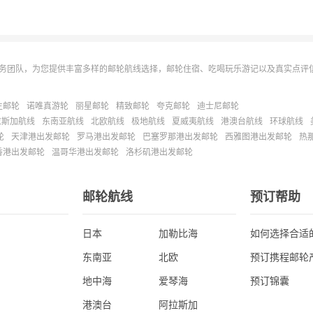
务团队，为您提供丰富多样的邮轮航线选择，邮轮住宿、吃喝玩乐游记以及真实点评
主邮轮
诺唯真游轮
丽星邮轮
精致邮轮
夸克邮轮
迪士尼邮轮
拉斯加航线
东南亚航线
北欧航线
极地航线
夏威夷航线
港澳台航线
环球航线
轮
天津港出发邮轮
罗马港出发邮轮
巴塞罗那港出发邮轮
西雅图港出发邮轮
热
香港出发邮轮
温哥华港出发邮轮
洛杉矶港出发邮轮
邮轮航线
预订帮助
日本
加勒比海
如何选择合适
东南亚
北欧
预订携程邮轮
地中海
爱琴海
预订锦囊
港澳台
阿拉斯加