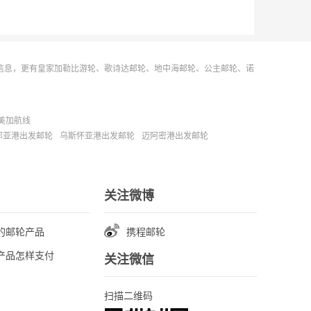
信息，更有皇家加勒比游轮、歌诗达邮轮、地中海邮轮、公主邮轮、诺
美加航线
那亚港出发邮轮
乌斯怀亚港出发邮轮
迈阿密港出发邮轮
关注微博
的邮轮产品
携程邮轮
产品怎样支付
关注微信
扫描二维码