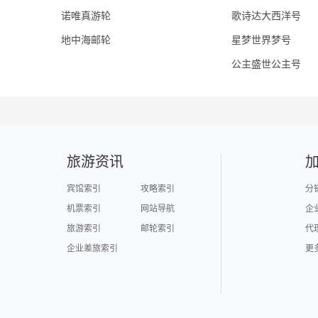
诺唯真游轮
歌诗达大西洋号
地中海邮轮
星梦世界梦号
公主盛世公主号
旅游资讯
宾馆索引
攻略索引
分
机票索引
网站导航
企
旅游索引
邮轮索引
代
企业差旅索引
更