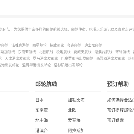
务团队，为您提供丰富多样的邮轮航线选择，邮轮住宿、吃喝玩乐游记以及真实点评
主邮轮
诺唯真游轮
丽星邮轮
精致邮轮
夸克邮轮
迪士尼邮轮
拉斯加航线
东南亚航线
北欧航线
极地航线
夏威夷航线
港澳台航线
环球航线
轮
天津港出发邮轮
罗马港出发邮轮
巴塞罗那港出发邮轮
西雅图港出发邮轮
热
香港出发邮轮
温哥华港出发邮轮
洛杉矶港出发邮轮
邮轮航线
预订帮助
日本
加勒比海
如何选择合适
东南亚
北欧
预订携程邮轮
地中海
爱琴海
预订锦囊
港澳台
阿拉斯加