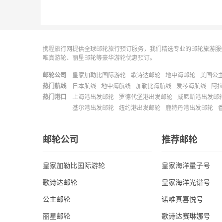
携程旅行网提供全球邮轮旅行预订服务，我们精选专业的邮轮旅游服
唯真游轮、丽星邮轮等豪华游轮优惠预订。
邮轮公司
皇家加勒比国际游轮
歌诗达邮轮
地中海邮轮
美国公
热门航线
日本航线
地中海航线
加勒比海航线
爱琴海航线
阿
热门港口
上海港出发邮轮
罗德代堡港出发邮轮
威尼斯港出发邮
基尔港出发邮轮
纽约港出发邮轮
鹿特丹港出发邮轮
邮轮公司
推荐邮轮
皇家加勒比国际游轮
皇家海洋量子号
歌诗达邮轮
皇家海洋光谱号
公主邮轮
诺唯真喜悦号
丽星邮轮
歌诗达赛琳娜号