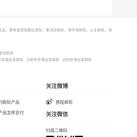
信息，更有皇家加勒比游轮、歌诗达邮轮、地中海邮轮、公主邮轮、诺
美加航线
那亚港出发邮轮
乌斯怀亚港出发邮轮
迈阿密港出发邮轮
关注微博
的邮轮产品
携程邮轮
产品怎样支付
关注微信
扫描二维码