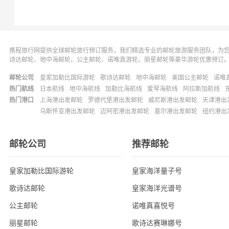
携程旅行网提供全球邮轮旅行预订服务，我们精选专业的邮轮旅游服务团队，为
诗达邮轮、地中海邮轮、公主邮轮、诺唯真游轮、丽星邮轮等豪华游轮优惠预订
邮轮公司
皇家加勒比国际游轮
歌诗达邮轮
地中海邮轮
美国公主邮轮
诺唯
热门航线
日本航线
地中海航线
加勒比海航线
爱琴海航线
阿拉斯加航线
热门港口
上海港出发邮轮
罗德代堡港出发邮轮
威尼斯港出发邮轮
天津港出
乌斯怀亚港出发邮轮
迈阿密港出发邮轮
基尔港出发邮轮
纽约港出
邮轮公司
推荐邮轮
皇家加勒比国际游轮
皇家海洋量子号
歌诗达邮轮
皇家海洋光谱号
公主邮轮
诺唯真喜悦号
丽星邮轮
歌诗达赛琳娜号